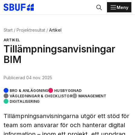
Meny
Gå direkt till huvudinnehållet
Sök
Start
Projektresultat
Artikel
ARTIKEL
Tillämpningsanvisningar
BIM
Publicerad
04 nov. 2025
BRO & ANLÄGGNING
HUSBYGGNAD
VÄGLEDNINGAR & CHECKLISTOR
MANAGEMENT
DIGITALISERING
Tillämpningsanvisningarna utgör ett stöd för
team som ansvarar för och hanterar digital
information – inom ett projekt, ett uppdrag