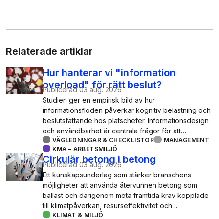
Relaterade artiklar
Hur hanterar vi "information
overload" för rätt beslut?
Publicerad
03 aug. 2026
Studien ger en empirisk bild av hur
informationsflöden påverkar kognitiv belastning och
beslutsfattande hos platschefer. Informationsdesign
och användbarhet är centrala frågor för att…
VÄGLEDNINGAR & CHECKLISTOR
MANAGEMENT
KMA – ARBETSMILJÖ
Cirkulär betong i betong
Publicerad
03 aug. 2026
Ett kunskapsunderlag som stärker branschens
möjligheter att använda återvunnen betong som
ballast och därigenom möta framtida krav kopplade
till klimatpåverkan, resurseffektivitet och…
KLIMAT & MILJÖ