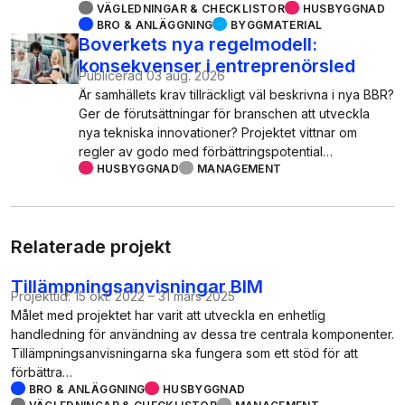
VÄGLEDNINGAR & CHECKLISTOR
HUSBYGGNAD
BRO & ANLÄGGNING
BYGGMATERIAL
Boverkets nya regelmodell:
konsekvenser i entreprenörsled
Publicerad
03 aug. 2026
Är samhällets krav tillräckligt väl beskrivna i nya BBR?
Ger de förutsättningar för branschen att utveckla
nya tekniska innovationer? Projektet vittnar om
regler av godo med förbättringspotential…
HUSBYGGNAD
MANAGEMENT
Relaterade projekt
Tillämpningsanvisningar BIM
Projekttid:
15 okt. 2022
–
31 mars 2025
Målet med projektet har varit att utveckla en enhetlig
handledning för användning av dessa tre centrala komponenter.
Tillämpningsanvisningarna ska fungera som ett stöd för att
förbättra…
BRO & ANLÄGGNING
HUSBYGGNAD