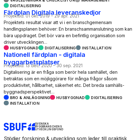
VÄGLEDNINGAR & CHECKLISTOR
MANAGEMENT
DIGITALISERING
Färdplan Digitala leveranskedjor
Projekttid:
01 okt. 2019
–
29 apr. 2021
Projektets resultat visar att vi i en branschgemensam
handlingsplanen behöver: En branschsammanslutning som kan
bära uppdraget. Det bör vara en befintlig organisation som
driver utvecklingen…
HUSBYGGNAD
DIGITALISERING
INSTALLATION
Nationell färdplan - digitala
byggarbetsplatser
Projekttid:
13 dec. 2020
–
30 sep. 2021
Digitalisering är en fråga som berör hela samhället, den
betraktas som en möjliggörare för många frågor såsom
produktivitet, hållbarhet, säkerhet etc. Det breda samhälls-
byggnadsperspektivet…
BRO & ANLÄGGNING
HUSBYGGNAD
DIGITALISERING
INSTALLATION
SVENSKA
BYGGBRANSCHENS
UTVECKLINGSFOND
Stödjer forskning & utveckling som leder till praktisk