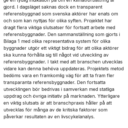
ge en tydlig indikation på om en klimatförbättring är
gjord. I dagsläget saknas dock en transparent
referensbyggnad som svenska aktörer har enats om
och som kan nyttjas för olika syften. Projektet har
dragit flera viktiga slutsatser för fortsatt arbete med
referensbyggnader. Den sammanställning som gjorts i
Bilaga 1 med olika representativa system för olika
byggnader utgör ett viktigt bidrag för att olika aktörer
ska kunna förhålla sig till något vid utveckling av
referensbyggnader. I takt med att branschen utvecklas
vidare kan denna behöva uppdateras. Projektets metod
bedöms vara en framkomlig väg för att ta fram fler
transparanta referensbyggnader. Den fortsatta
utvecklingen bör bedrivas i samverkan med statliga
uppdrag och övriga initiativ på marknaden. Ytterligare
en viktig slutsats är att branschpraxis håller på att
utvecklas för många av de kritiska faktorer som
påverkar resultaten av en livscykelanalys.