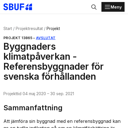
Meny
Gå direkt till huvudinnehållet
Sök
Start
Projektresultat
Projekt
PROJEKT
13865
–
AVSLUTAT
Byggnaders
klimatpåverkan -
Referensbyggnader för
svenska förhållanden
Projekttid
04 maj 2020
–
30 sep. 2021
Sammanfattning
Att jämföra sin byggnad med en referensbyggnad kan