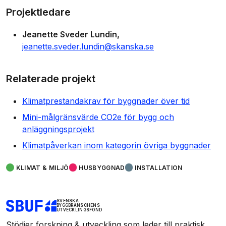
Projektledare
Jeanette Sveder Lundin
jeanette.sveder.lundin@skanska.se
Relaterade projekt
Klimatprestandakrav för byggnader över tid
Mini-målgränsvärde CO2e för bygg och
anläggningsprojekt
Klimatpåverkan inom kategorin övriga byggnader
KLIMAT & MILJÖ
HUSBYGGNAD
INSTALLATION
SVENSKA
BYGGBRANSCHENS
UTVECKLINGSFOND
Stödjer forskning & utveckling som leder till praktisk