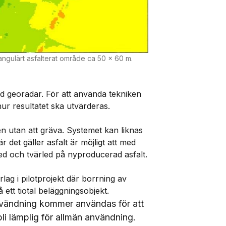
tangulärt asfalterat område ca 50 x 60 m.
med georadar. För att använda tekniken
 hur resultatet ska utvärderas.
 utan att gräva. Systemet kan liknas
 det gäller asfalt är möjligt att med
led och tvärled på nyproducerad asfalt.
lag i pilotprojekt där borrning av
tt tiotal beläggningsobjekt.
användning
kommer användas för att
bli lämplig för allmän användning.