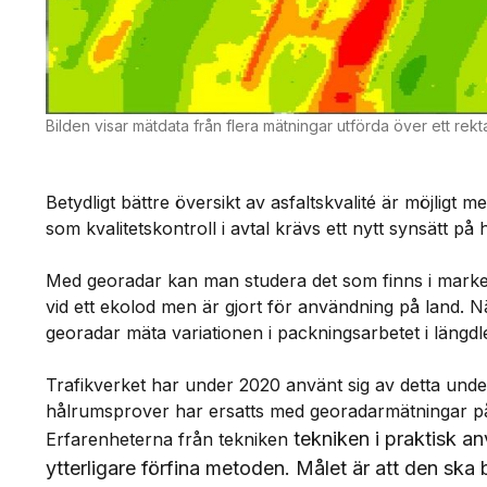
Bilden visar mätdata från flera mätningar utförda över ett rek
Betydligt bättre översikt av asfaltskvalité är möjligt 
som kvalitetskontroll i avtal krävs ett nytt synsätt på
Med georadar kan man studera det som finns i marken
vid ett ekolod men är gjort för användning på land. När
georadar mäta variationen i packningsarbetet i längd
Trafikverket har under 2020 använt sig av detta under
hålrumsprover har ersatts med georadarmätningar på e
tekniken i praktisk 
Erfarenheterna från tekniken
ytterligare förfina metoden. Målet är att den ska 