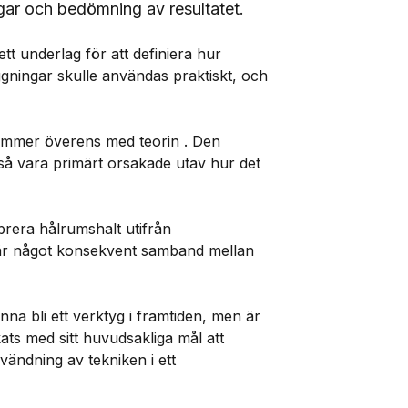
ngar och bedömning av resultatet.
tt underlag för att definiera hur
ggningar skulle användas praktiskt, och
tämmer överens med teorin . Den
tså vara primärt orsakade utav hur det
brera hålrumshalt utifrån
 där något konsekvent samband mellan
na bli ett verktyg i framtiden, men är
kats med sitt huvudsakliga mål att
ändning av tekniken i ett