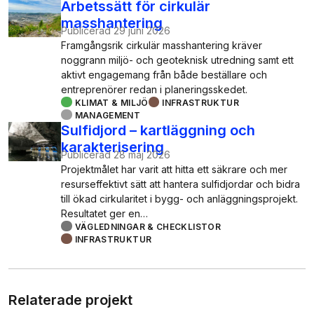
Arbetssätt för cirkulär
masshantering
Publicerad
29 juni 2026
Framgångsrik cirkulär masshantering kräver
noggrann miljö- och geoteknisk utredning samt ett
aktivt engagemang från både beställare och
entreprenörer redan i planeringsskedet.
KLIMAT & MILJÖ
INFRASTRUKTUR
MANAGEMENT
Sulfidjord – kartläggning och
karakterisering
Publicerad
28 maj 2026
Projektmålet har varit att hitta ett säkrare och mer
resurseffektivt sätt att hantera sulfidjordar och bidra
till ökad cirkularitet i bygg- och anläggningsprojekt.
Resultatet ger en…
VÄGLEDNINGAR & CHECKLISTOR
INFRASTRUKTUR
Relaterade projekt