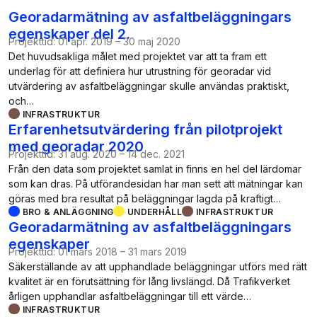
Georadarmätning av asfaltbeläggningars
egenskaper del 2.
Projekttid:
01 apr. 2019
–
30 maj 2020
Det huvudsakliga målet med projektet var att ta fram ett
underlag för att definiera hur utrustning för georadar vid
utvärdering av asfaltbeläggningar skulle användas praktiskt,
och…
INFRASTRUKTUR
Erfarenhetsutvärdering från pilotprojekt
med georadar 2020
Projekttid:
31 aug. 2020
–
14 dec. 2021
Från den data som projektet samlat in finns en hel del lärdomar
som kan dras. På utförandesidan har man sett att mätningar kan
göras med bra resultat på beläggningar lagda på kraftigt…
BRO & ANLÄGGNING
UNDERHÅLL
INFRASTRUKTUR
Georadarmätning av asfaltbeläggningars
egenskaper
Projekttid:
01 mars 2018
–
31 mars 2019
Säkerställande av att upphandlade beläggningar utförs med rätt
kvalitet är en förutsättning för lång livslängd. Då Trafikverket
årligen upphandlar asfaltbeläggningar till ett värde…
INFRASTRUKTUR