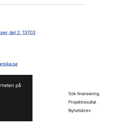
per del 2. 13703
anska.se
rheten på
Sök finansiering
Projektresultat
ling
Nyhetsbrev