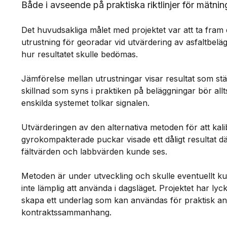
Både i avseende på praktiska riktlinjer för mätni
Det huvudsakliga målet med projektet var att ta fram e
utrustning för georadar vid utvärdering av asfaltbelä
hur resultatet skulle bedömas.
Jämförelse mellan utrustningar visar resultat som s
skillnad som syns i praktiken på beläggningar bör all
enskilda systemet tolkar signalen.
Utvärderingen av den alternativa metoden för att kali
gyrokompakterade puckar visade ett dåligt resultat
fältvärden och labbvärden kunde ses.
Metoden är under utveckling och skulle eventuellt kun
inte lämplig att använda i dagsläget. Projektet har lyc
skapa ett underlag som kan användas för praktisk anv
kontraktssammanhang.