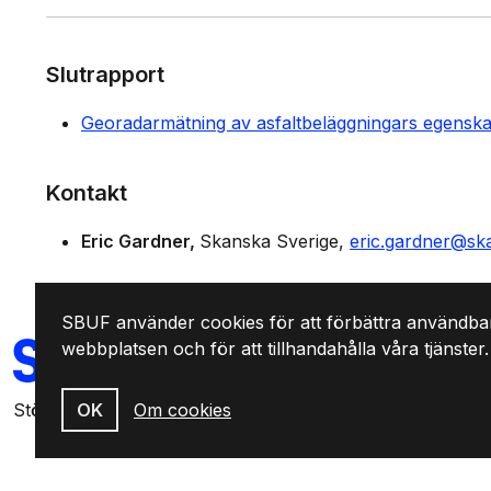
Slutrapport
Georadarmätning av asfaltbeläggningars egenska
Kontakt
Eric Gardner
Skanska Sverige
eric.gardner@sk
SBUF använder cookies för att förbättra användba
SVENSKA
webbplatsen och för att tillhandahålla våra tjänster.
BYGGBRANSCHENS
UTVECKLINGSFOND
Stödjer forskning & utveckling som leder till praktisk hand
OK
Om cookies