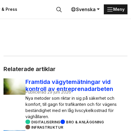
Svenska
 & Press
Meny
Sök
Relaterade artiklar
Framtida vägytemätningar vid
kontroll av entreprenadarbeten
Publicerad
29 juni 2026
Nya metoder som riktar in sig på säkerhet och
komfort, till gagn för trafikanten och för vägens
beständighet med en låg livscykelkostnad för
väghållaren.
DIGITALISERING
BRO & ANLÄGGNING
INFRASTRUKTUR