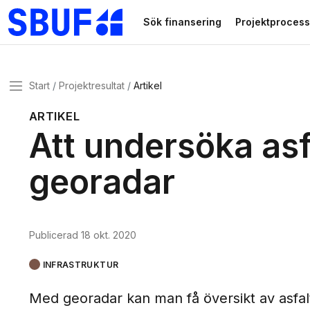
Gå direkt till huvudinnehållet
Sök finansering
Projektprocess
Meny
Start
Projektresultat
Artikel
ARTIKEL
Att undersöka as
georadar
Publicerad
18 okt. 2020
INFRASTRUKTUR
Med georadar kan man få översikt av asfalt