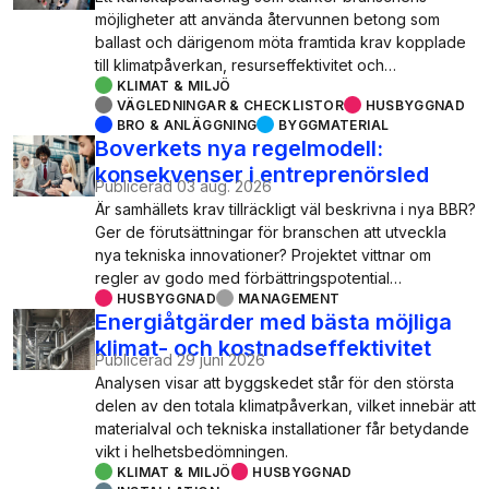
möjligheter att använda återvunnen betong som
ballast och därigenom möta framtida krav kopplade
till klimatpåverkan, resurseffektivitet och…
KLIMAT & MILJÖ
VÄGLEDNINGAR & CHECKLISTOR
HUSBYGGNAD
BRO & ANLÄGGNING
BYGGMATERIAL
Boverkets nya regelmodell:
konsekvenser i entreprenörsled
Publicerad
03 aug. 2026
Är samhällets krav tillräckligt väl beskrivna i nya BBR?
Ger de förutsättningar för branschen att utveckla
nya tekniska innovationer? Projektet vittnar om
regler av godo med förbättringspotential…
HUSBYGGNAD
MANAGEMENT
Energiåtgärder med bästa möjliga
klimat- och kostnadseffektivitet
Publicerad
29 juni 2026
Analysen visar att byggskedet står för den största
delen av den totala klimatpåverkan, vilket innebär att
materialval och tekniska installationer får betydande
vikt i helhetsbedömningen.
KLIMAT & MILJÖ
HUSBYGGNAD