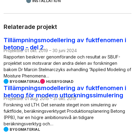
INSTALLATION
Relaterade projekt
Tillämpningsmodellering av fuktfenomen i
betong - del 2
Projekttid:
01 okt. 2019
–
30 juni 2024
Rapporten beskriver genomförande och resultat av SBUF-
projektet som motsvarar den andra delen av forskningen
bakom Dr Marcin Stelmarczyks avhandling ”Applied Modeling of
Moisture Phenomena…
BYGGMATERIAL
HUSBYGGNAD
Tillämpningsmodellering av fuktfenomen i
betong för modern uttorkningssimulering
Projekttid:
01 aug. 2015
–
31 okt. 2019
Forskning vid LTH. Det senaste steget inom simulering av
fuktflöde, beräkningsverktyget Produktionsplanering Betong
(PPB), har en högre ambitionsnivå än tidigare
beräkningsverktyg och…
BYGGMATERIAL