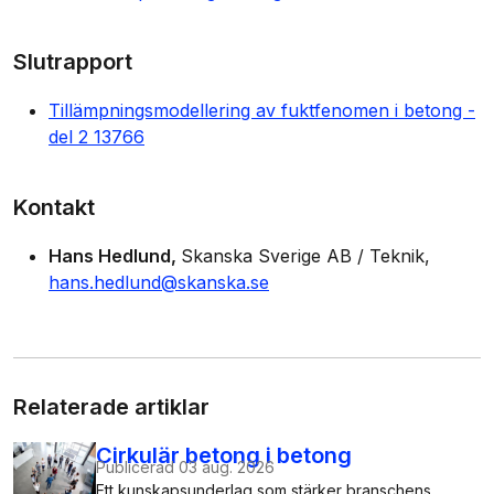
Slutrapport
Tillämpningsmodellering av fuktfenomen i betong -
del 2 13766
Kontakt
Hans Hedlund
Skanska Sverige AB / Teknik
hans.hedlund@skanska.se
Relaterade artiklar
Cirkulär betong i betong
Publicerad
03 aug. 2026
Ett kunskapsunderlag som stärker branschens