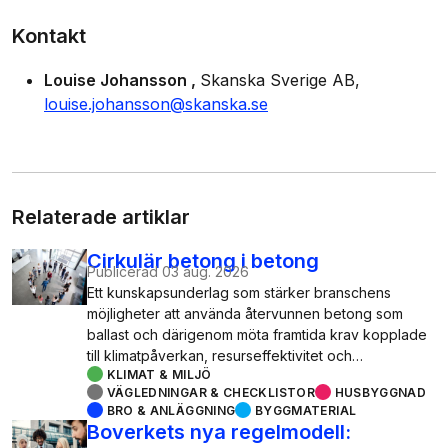
Kontakt
Louise Johansson
Skanska Sverige AB
louise.johansson@skanska.se
Relaterade artiklar
Cirkulär betong i betong
Publicerad
03 aug. 2026
Ett kunskapsunderlag som stärker branschens
möjligheter att använda återvunnen betong som
ballast och därigenom möta framtida krav kopplade
till klimatpåverkan, resurseffektivitet och…
KLIMAT & MILJÖ
VÄGLEDNINGAR & CHECKLISTOR
HUSBYGGNAD
BRO & ANLÄGGNING
BYGGMATERIAL
Boverkets nya regelmodell: