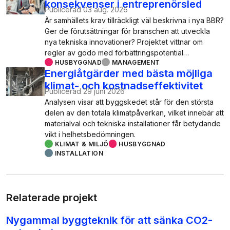
konsekvenser i entreprenörsled
Publicerad
03 aug. 2026
Är samhällets krav tillräckligt väl beskrivna i nya BBR?
Ger de förutsättningar för branschen att utveckla
nya tekniska innovationer? Projektet vittnar om
regler av godo med förbättringspotential…
HUSBYGGNAD
MANAGEMENT
Energiåtgärder med bästa möjliga
klimat- och kostnadseffektivitet
Publicerad
29 juni 2026
Analysen visar att byggskedet står för den största
delen av den totala klimatpåverkan, vilket innebär att
materialval och tekniska installationer får betydande
vikt i helhetsbedömningen.
KLIMAT & MILJÖ
HUSBYGGNAD
INSTALLATION
Relaterade projekt
Nygammal byggteknik för att sänka CO2-