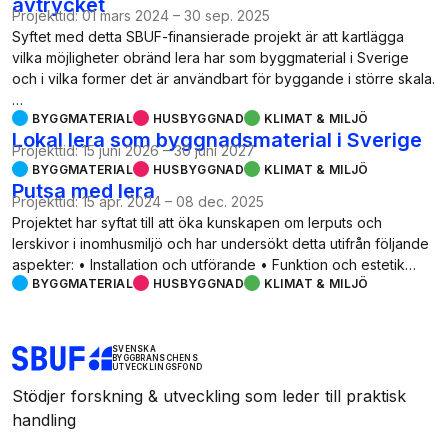
avtrycket
Projekttid:
01 mars 2024
–
30 sep. 2025
Syftet med detta SBUF-finansierade projekt är att kartlägga
vilka möjligheter obränd lera har som byggmaterial i Sverige
och i vilka former det är användbart för byggande i större skala.
…
BYGGMATERIAL
HUSBYGGNAD
KLIMAT & MILJÖ
Lokal lera som byggnadsmaterial i Sverige
Projekttid:
15 juni 2026
–
30 juni 2027
BYGGMATERIAL
HUSBYGGNAD
KLIMAT & MILJÖ
Putsa med lera
Projekttid:
15 apr. 2024
–
08 dec. 2025
Projektet har syftat till att öka kunskapen om lerputs och
lerskivor i inomhusmiljö och har undersökt detta utifrån följande
aspekter: • Installation och utförande • Funktion och estetik…
BYGGMATERIAL
HUSBYGGNAD
KLIMAT & MILJÖ
SVENSKA
BYGGBRANSCHENS
UTVECKLINGSFOND
Stödjer forskning & utveckling som leder till praktisk
handling