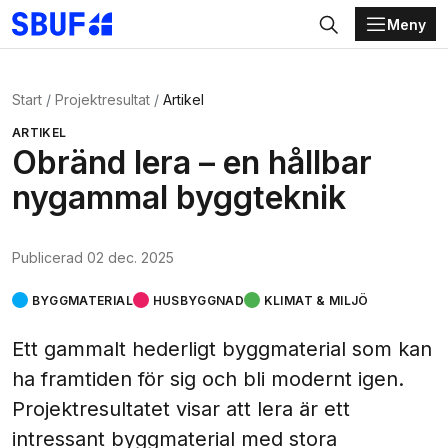
Meny
Gå direkt till huvudinnehållet
Sök
Start
Projektresultat
Artikel
ARTIKEL
Obränd lera – en hållbar
nygammal byggteknik
Publicerad
02 dec. 2025
BYGGMATERIAL
HUSBYGGNAD
KLIMAT & MILJÖ
Ett gammalt hederligt byggmaterial som kan
ha framtiden för sig och bli modernt igen.
Projektresultatet visar att lera är ett
intressant byggmaterial med stora