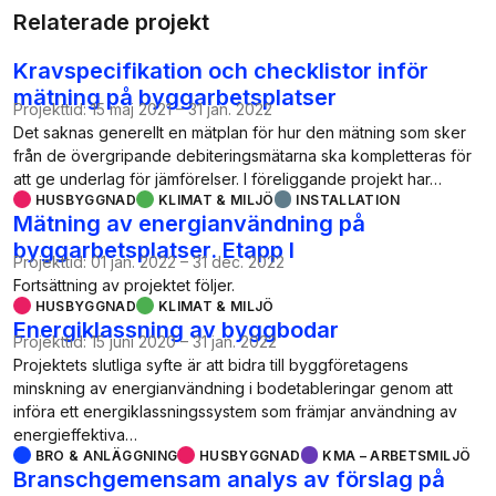
Relaterade projekt
Kravspecifikation och checklistor inför
mätning på byggarbetsplatser
Projekttid:
15 maj 2021
–
31 jan. 2022
Det saknas generellt en mätplan för hur den mätning som sker
från de övergripande debiteringsmätarna ska kompletteras för
att ge underlag för jämförelser. I föreliggande projekt har…
HUSBYGGNAD
KLIMAT & MILJÖ
INSTALLATION
Mätning av energianvändning på
byggarbetsplatser. Etapp I
Projekttid:
01 jan. 2022
–
31 dec. 2022
Fortsättning av projektet följer.
HUSBYGGNAD
KLIMAT & MILJÖ
Energiklassning av byggbodar
Projekttid:
15 juni 2020
–
31 jan. 2022
Projektets slutliga syfte är att bidra till byggföretagens
minskning av energianvändning i bodetableringar genom att
införa ett energiklassningssystem som främjar användning av
energieffektiva…
BRO & ANLÄGGNING
HUSBYGGNAD
KMA – ARBETSMILJÖ
Branschgemensam analys av förslag på