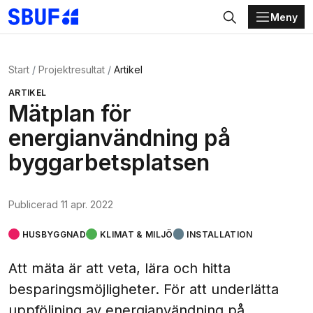
Meny
Gå direkt till huvudinnehållet
Sök
Start
Projektresultat
Artikel
ARTIKEL
Mätplan för
energianvändning på
byggarbetsplatsen
Publicerad
11 apr. 2022
HUSBYGGNAD
KLIMAT & MILJÖ
INSTALLATION
Att mäta är att veta, lära och hitta
besparingsmöjligheter. För att underlätta
uppföljning av energianvändning på