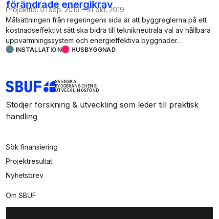
förändrade energikrav
Projekttid:
01 sep. 2019
–
31 okt. 2019
Målsättningen från regeringens sida är att byggreglerna på ett
kostnadseffektivt sätt ska bidra till teknikneutrala val av hållbara
uppvärmningssystem och energieffektiva byggnader.…
INSTALLATION
HUSBYGGNAD
SVENSKA
BYGGBRANSCHENS
UTVECKLINGSFOND
Stödjer forskning & utveckling som leder till praktisk
handling
Sök finansiering
Projektresultat
Nyhetsbrev
Om SBUF
Kontakt