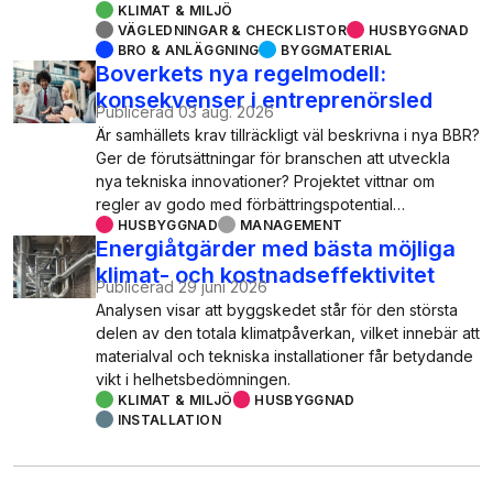
KLIMAT & MILJÖ
VÄGLEDNINGAR & CHECKLISTOR
HUSBYGGNAD
BRO & ANLÄGGNING
BYGGMATERIAL
Boverkets nya regelmodell:
konsekvenser i entreprenörsled
Publicerad
03 aug. 2026
Är samhällets krav tillräckligt väl beskrivna i nya BBR?
Ger de förutsättningar för branschen att utveckla
nya tekniska innovationer? Projektet vittnar om
regler av godo med förbättringspotential…
HUSBYGGNAD
MANAGEMENT
Energiåtgärder med bästa möjliga
klimat- och kostnadseffektivitet
Publicerad
29 juni 2026
Analysen visar att byggskedet står för den största
delen av den totala klimatpåverkan, vilket innebär att
materialval och tekniska installationer får betydande
vikt i helhetsbedömningen.
KLIMAT & MILJÖ
HUSBYGGNAD
INSTALLATION