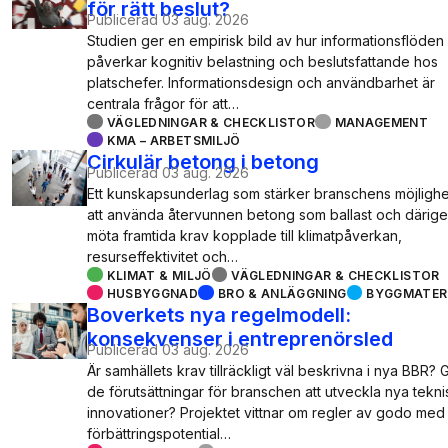
för rätt beslut?
Publicerad
03 aug. 2026
Studien ger en empirisk bild av hur informationsflöden
påverkar kognitiv belastning och beslutsfattande hos
platschefer. Informationsdesign och användbarhet är
centrala frågor för att…
VÄGLEDNINGAR & CHECKLISTOR
MANAGEMENT
KMA – ARBETSMILJÖ
Cirkulär betong i betong
Publicerad
03 aug. 2026
Ett kunskapsunderlag som stärker branschens möjlighe
att använda återvunnen betong som ballast och därig
möta framtida krav kopplade till klimatpåverkan,
resurseffektivitet och…
KLIMAT & MILJÖ
VÄGLEDNINGAR & CHECKLISTOR
HUSBYGGNAD
BRO & ANLÄGGNING
BYGGMATER
Boverkets nya regelmodell:
konsekvenser i entreprenörsled
Publicerad
03 aug. 2026
Är samhällets krav tillräckligt väl beskrivna i nya BBR? 
de förutsättningar för branschen att utveckla nya tekn
innovationer? Projektet vittnar om regler av godo med
förbättringspotential…