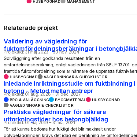
HUSBYGGNAD
MANAGEMENT
Relaterade projekt
Validering av vägledning för
fuktomfördelningsberäkningar i betongbjälkl
Projekttid:
31 maj 2023
–
30 nov. 2024
Golvläggning efter godkända resultaten från en
omfördelningsberäkning, enligt vägledningen från SBUF 13701, ge
framtida fuktomfördelning som är närmare de uppmätta fuktnivåe
HUSBYGGNAD
VÄGLEDNINGAR & CHECKLISTOR
Inledande inriktningsstudie om fuktbindning i
betong - Metod mellan entrepr
Projekttid:
01 aug. 2026
–
31 dec. 2027
BRO & ANLÄGGNING
BYGGMATERIAL
HUSBYGGNAD
VÄGLEDNINGAR & CHECKLISTOR
Praktiska vägledningar för säkrare
uttorkningstider hos betongbjälklag
Projekttid:
01 maj 2019
–
31 maj 2021
För att kunna bedöma hur fuktigt det blir maximalt under
golvbeläggningen krävs det idag en beräkning av omfördelninge