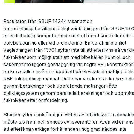
Resultaten från SBUF 14244 visar att en
omfördelningsberäkning enligt vägledningen från SBUF 137
är en tillförlitlig kompetterande metod för att kontrollera RF 
golvbeläggning eller vid projektering. En beräkning enligt
vägledningen från 13701 syftar inte till att efterlikna så verkl
fuktnivåer som möjligt utan att med bibehållen kontroll och
säkerhet möjliggöra golvläggning vid högre RF i konstruktio
än kravställda nivåerna uppmätt på ekvivalent mätdjup enli
RBK fuktmätningsmanual. Detta har validerats i denna studi
genom beräkningar och uppföljande mätningar i åtta
bjälklagssystem genom parallella beräkningar och uppmätt
fuktnivåer efter omfördelning.
Studien lyfter dock återigen vikten av att adekvat materiald
måste tas fram och spridas av leverantörer. Även vid en ans
att efterlikna verkliga förhållanden i hög grad nåddes inte