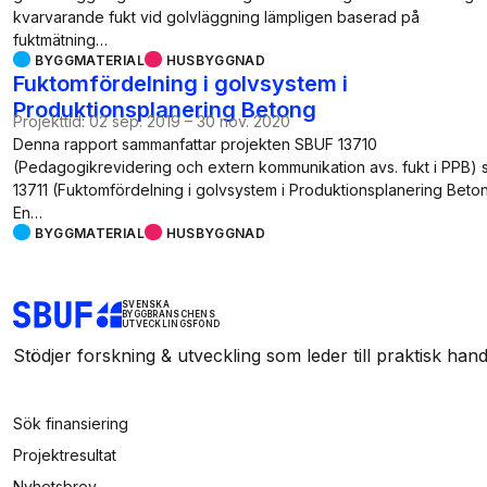
kvarvarande fukt vid golvläggning lämpligen baserad på
fuktmätning…
BYGGMATERIAL
HUSBYGGNAD
Fuktomfördelning i golvsystem i
Produktionsplanering Betong
Projekttid:
02 sep. 2019
–
30 nov. 2020
Denna rapport sammanfattar projekten SBUF 13710
(Pedagogikrevidering och extern kommunikation avs. fukt i PPB) 
13711 (Fuktomfördelning i golvsystem i Produktionsplanering Beton
En…
BYGGMATERIAL
HUSBYGGNAD
SVENSKA
BYGGBRANSCHENS
UTVECKLINGSFOND
Stödjer forskning & utveckling som leder till praktisk hand
Sök finansiering
Projektresultat
Nyhetsbrev