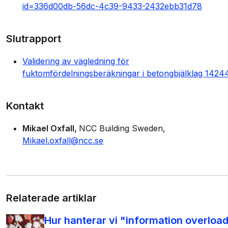
id=336d00db-56dc-4c39-9433-2432ebb31d78
Slutrapport
Validering av vägledning för
fuktomfördelningsberäkningar i betongbjälklag 1424
Kontakt
Mikael Oxfall
NCC Building Sweden
Mikael.oxfall@ncc.se
Relaterade artiklar
Hur hanterar vi "information overloa