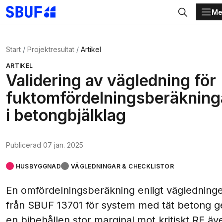
Me
Gå direkt till huvudinnehållet
Sök
Start
Projektresultat
Artikel
ARTIKEL
Validering av vägledning för
fuktomfördelningsberäkning
i betongbjälklag
Publicerad
07 jan. 2025
HUSBYGGNAD
VÄGLEDNINGAR & CHECKLISTOR
En omfördelningsberäkning enligt vägledning
från SBUF 13701 för system med tät betong g
en bibehållen stor marginal mot kritiskt RF äv