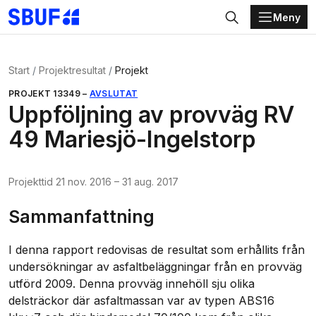
Meny
Gå direkt till huvudinnehållet
Sök
Start
Projektresultat
Projekt
PROJEKT
13349
–
AVSLUTAT
Uppföljning av provväg RV
49 Mariesjö-Ingelstorp
Projekttid
21 nov. 2016
–
31 aug. 2017
Sammanfattning
I denna rapport redovisas de resultat som erhållits från
undersökningar av asfaltbeläggningar från en provväg
utförd 2009. Denna provväg innehöll sju olika
delsträckor där asfaltmassan var av typen ABS16