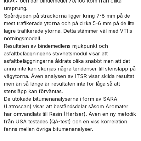
kkv<7 och där bindemedel 70/100 kom från olika
ursprung.
Spårdjupen på sträckorna ligger kring 7-8 mm på de
mest trafikerade ytorna och på cirka 5-6 mm på de lite
lägre trafikerade ytorna. Detta stämmer väl med VTI:s
nötningsmodell.
Resultaten av bindemedlens mjukpunkt och
asfaltbeläggningens styvhetsmodul visar att
asfaltbeläggningarna åldrats olika snabbt men att det
ännu inte kan skönjas några tendenser till stensläpp på
vägytorna. Även analysen av ITSR visar skilda resultat
men än så länge är resultaten inte för låga så att
stensläpp kan förväntas.
De utökade bitumenanalyserna i form av SARA
(Latroscan) visar att beståndsdelar såsom Aromater
har omvandlats till Resin (Hartser). Även en ny metodik
från USA testades (QA-test) och en viss korrelation
fanns mellan övriga bitumenanalyser.