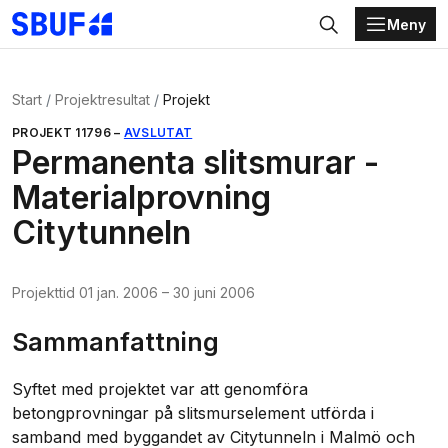
Meny
Gå direkt till huvudinnehållet
Sök
Start
Projektresultat
Projekt
PROJEKT
11796
–
AVSLUTAT
Permanenta slitsmurar -
Materialprovning
Citytunneln
Projekttid
01 jan. 2006
–
30 juni 2006
Sammanfattning
Syftet med projektet var att genomföra
betongprovningar på slitsmurselement utförda i
samband med byggandet av Citytunneln i Malmö och