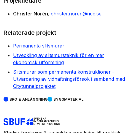
Projektledare
Christer Norén
christer.noren@ncc.se
Relaterade projekt
Permanenta slitsmurar
Utveckling av slitsmursteknik för en mer
ekonomisk utformning
Slitsmurar som permanenta konstruktioner -
Utvärdering av vidhäftningsförsök i samband med
Citytunnelprojektet
BRO & ANLÄGGNING
BYGGMATERIAL
SVENSKA
BYGGBRANSCHENS
UTVECKLINGSFOND
Stödjer forskning & utveckling som leder till praktisk