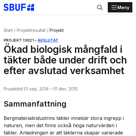
Meny
Gå direkt till huvudinnehållet
Sök
Start
Projektresultat
Projekt
PROJEKT
13021
–
AVSLUTAT
Ökad biologisk mångfald i
täkter både under drift och
efter avslutad verksamhet
Projekttid
01 sep. 2014
–
01 dec. 2015
Sammanfattning
Bergmaterialindustrins täkter innebär stora ingrepp i
naturen, men det finns också höga naturvärden i
täkter. Anledningen är att täkterna skapar varierade