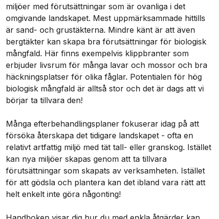
miljöer med förutsättningar som är ovanliga i det
omgivande landskapet. Mest uppmärksammade hittills
är sand- och grustäkterna. Mindre känt är att även
bergtäkter kan skapa bra förutsättningar för biologisk
mångfald. Här finns exempelvis klippbranter som
erbjuder livsrum för många lavar och mossor och bra
häckningsplatser för olika fåglar. Potentialen för hög
biologisk mångfald är alltså stor och det är dags att vi
börjar ta tillvara den!
Många efterbehandlingsplaner fokuserar idag på att
försöka återskapa det tidigare landskapet - ofta en
relativt artfattig miljö med tät tall- eller granskog. Istället
kan nya miljöer skapas genom att ta tillvara
förutsättningar som skapats av verksamheten. Istället
för att gödsla och plantera kan det ibland vara rätt att
helt enkelt inte göra någonting!
Handboken visar dig hur du med enkla åtgärder kan