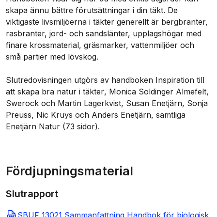
skapa ännu bättre förutsättningar i din täkt. De
viktigaste livsmiljöerna i täkter generellt är bergbranter,
rasbranter, jord- och sandslänter, upplagshögar med
finare krossmaterial, gräsmarker, vattenmiljöer och
små partier med lövskog.
Slutredovisningen utgörs av handboken Inspiration till
att skapa bra natur i täkter, Monica Soldinger Almefelt,
Swerock och Martin Lagerkvist, Susan Enetjärn, Sonja
Preuss, Nic Kruys och Anders Enetjärn, samtliga
Enetjärn Natur (73 sidor).
Fördjupningsmaterial
Slutrapport
SBUF 13021 Sammanfattning Handbok för biologisk