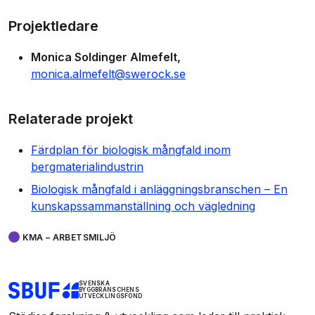
Projektledare
Monica Soldinger Almefelt
monica.almefelt@swerock.se
Relaterade projekt
Färdplan för biologisk mångfald inom
bergmaterialindustrin
Biologisk mångfald i anläggningsbranschen – En
kunskapssammanställning och vägledning
KMA – ARBETSMILJÖ
SVENSKA
BYGGBRANSCHENS
UTVECKLINGSFOND