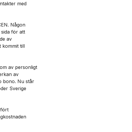
ontakter med
 CEN. Någon
ida för att
ede av
 kommit till
som av personligt
verkan av
o bono. Nu står
oder Sverige
fört
yggkostnaden