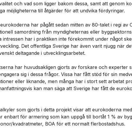
valitet och vad som ligger bakom dessa, samt att genom k
a möjligheterna till åtgärder för att undvika fördyringar.
eurokoderna har pågått sedan mitten av 80-talet i regi av
ionell samordning från myndigheternas eller byggsektorns s
ka intressen har i praktiken inte förekommit under något sk
eckling. Det offentliga Sverige har även varit njugg när det
svenskt deltagande i utvecklingsarbetet.
serna har huvudsakligen gjorts av forskare och experter 
 engagera sig i dessa frågor. Vissa har fått stöd för sin med
ioner eller liknande, men många har i stort sett arbetat pr
anfattningsvis kan man säga att Sverige har fått de eurok
lkyler som gjorts i detta projekt visar att eurokoderna med
r enbart för armering som kan uppgå till bortåt 1 % av b
kronor/kvadratmeter, BOA för ett normalt flerbostadshus.