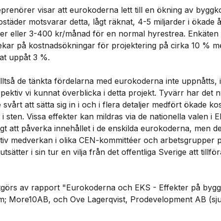
reprenörer visar att eurokoderna lett till en ökning av bygg
städer motsvarar detta, lågt räknat, 4-5 miljarder i ökade å
r eller 3-400 kr/månad för en normal hyrestrea. Enkäten t
ekar på kostnadsökningar för projektering på cirka 10 % m
at uppåt 3 %.
lltså de tänkta fördelarna med eurokoderna inte uppnåtts, i a
spektiv vi kunnat överblicka i detta projekt. Tyvärr har det 
de svårt att sätta sig in i och i flera detaljer medfört ökade ko
i sten. Vissa effekter kan mildras via de nationella valen i 
igt att påverka innehållet i de enskilda eurokoderna, men d
aktiv medverkan i olika CEN-kommittéer och arbetsgrupper 
tsätter i sin tur en vilja från det offentliga Sverige att tillf
tgörs av rapport "Eurokoderna och EKS - Effekter på bygg
m; More10AB, och Ove Lagerqvist, Prodevelopment AB (sju 