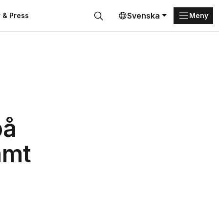
Svenska
 & Press
Meny
Sök
på
amt