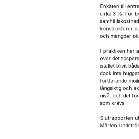
Enkäten till ent
cirka 3 %. För bo
samhällskostnade
konstruktörer p
och mängder ök
I praktiken har a
över det tidsper
istället blivit bå
dock inte hugget 
fortfarande möjl
långsiktig och 
nivå, och det föru
som krävs.
Slutrapporten u
Mårten Lindströ