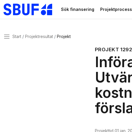
Gå direkt till huvudinnehållet
Sök finansering
Projektprocess
Meny
Start
Projektresultat
Projekt
PROJEKT
129
Inför
Utvär
kostn
försl
Projekttid
01 jan. 2