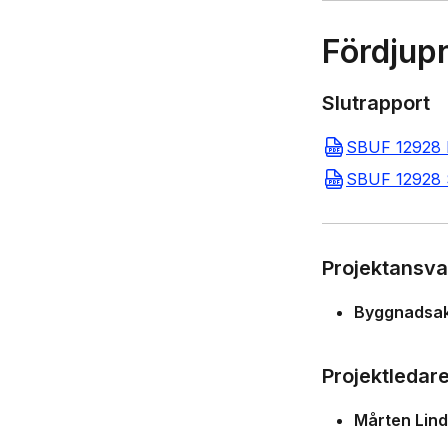
Fördjup
Slutrapport
SBUF 12928 F
SBUF 12928 S
Projektansva
Byggnadsak
Projektledar
Mårten Lin