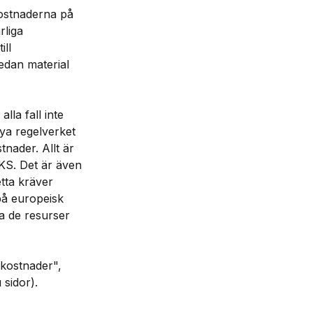
kostnaderna på
rliga
ill
edan material
lla fall inte
nya regelverket
stnader. Allt är
EKS. Det är även
etta kräver
på europeisk
öra de resurser
kostnader",
sidor).