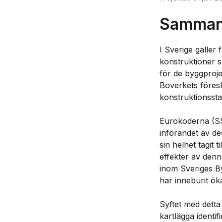
Sammanf
I Sverige gäller
konstruktioner s
för de byggproj
Boverkets föresk
konstruktionsst
Eurokoderna (SS
införandet av de
sin helhet tagit 
effekter av denna
inom Sveriges By
har inneburit ö
Syftet med dett
kartlägga identi