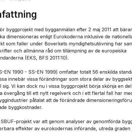
attning
 för byggprojekt med bygganmälan efter 2 maj 2011 att bära
ka dimensioneras enligt Eurokoderna inklusive de nationell
ekt som faller under Boverkets myndighetsutövning har sam
rifter och allmänna råd om tillämpning av de europeiska
andarderna (EKS, BFS 2011:10).
-EN 1990 - SS-EN 1999) omfattar totalt 56 enskilda stand
ssa innebär vissa förändringar som stora delar av byggsekt
till sig. Vi kan dock nu i vissa byggprojekt börja skönja en de
 övergång till ett nytt regelverk och i ett flertal fall har m
ggindustrier påtalat att de förändrade dimensioneringsföru
kade byggkostnader.
a SBUF-projekt var att genom analyser av genomförda bygg
fierbara effekter av eurokodernas införande, utreda grade