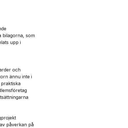
nde
a bilagorna, som
lats upp i
arder och
orn ännu inte i
l praktiska
edlemsföretag
tsättningarna
projekt
n av påverkan på