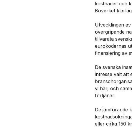
kostnader och k
Boverket klarlägg
Utvecklingen av 
övergripande nat
tillvarata svens
eurokodernas utv
finansiering av 
De svenska insat
intresse valt att
branschorganisat
vi här, och samm
förtjänar.
De jämförande ka
kostnadsökninga
eller cirka 150 