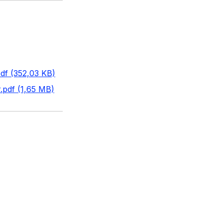
df (352,03 KB)
.pdf (1,65 MB)