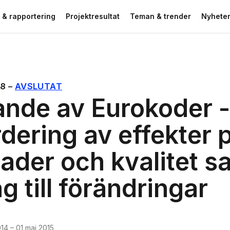
 & rapportering
Projektresultat
Teman & trender
Nyheter
28
–
AVSLUTAT
ande av Eurokoder -
dering av effekter 
ader och kvalitet s
ag till förändringar
014
–
01 maj 2015