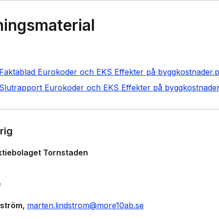
ningsmaterial
aktablad Eurokoder och EKS Effekter på byggkostnader.p
lutrapport Eurokoder och EKS Effekter på byggkostnader
rig
tiebolaget Tornstaden
e
dström
marten.lindstrom@more10ab.se