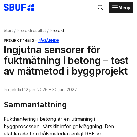
Meny
Gå direkt till huvudinnehållet
Sök
Start
Projektresultat
Projekt
PROJEKT
14553
–
PÅGÅENDE
Ingjutna sensorer för
fuktmätning i betong – test
av mätmetod i byggprojekt
Projekttid
12 jan. 2026
–
30 juni 2027
Sammanfattning
Fukthantering i betong är en utmaning i
byggprocessen, särskilt inför golvläggning. Den
etablerade borrhålsmetoden enligt RBK är