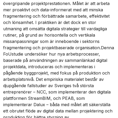
övergripande projektprestationen. Målet är att arbeta
mer proaktivt och data-informerat med att minska
fragmentering och förbättrade samarbete, effektivitet
och lönsamhet. I praktiken är det dock en stor
utmaning att omsätta digitala strategier till vardagliga
rutiner, på grund av horisontella och vertikala
missanpassningar som är inneboende i sektorns
fragmentering och projektbaserade organisation.Denna
FoUstudie undersöker hur nya arbetsprocesser,
baserade på användningen av sammanlänkad digital
projektdata, introduceras och implementeras i
pågående byggprojekt, med fokus på produktion och
arbetsplatsnivå. Det empiriska materialet består av
djupgående fallstudier av Sveriges två största
entreprenörer – NCC, som implementerar den digitala
plattformen StreamBIM, och PEAB, som
implementerar Dalux – båda med målet att säkerställa
ett obrutet flöde av digital data mellan projektering och
produktion för bättre styrning av