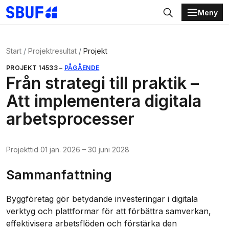
Meny
Gå direkt till huvudinnehållet
Sök
Start
Projektresultat
Projekt
PROJEKT
14533
–
PÅGÅENDE
Från strategi till praktik –
Att implementera digitala
arbetsprocesser
Projekttid
01 jan. 2026
–
30 juni 2028
Sammanfattning
Byggföretag gör betydande investeringar i digitala
verktyg och plattformar för att förbättra samverkan,
effektivisera arbetsflöden och förstärka den