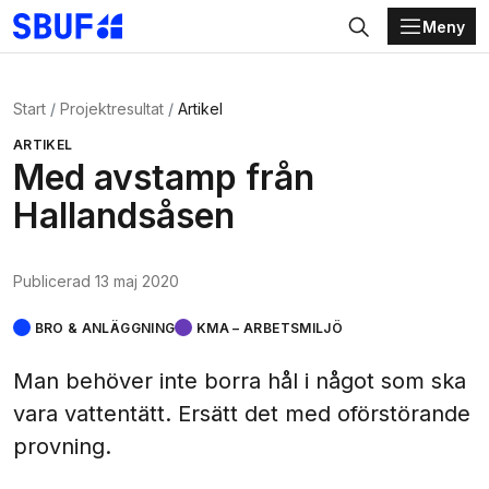
Meny
Gå direkt till huvudinnehållet
Sök
Start
Projektresultat
Artikel
ARTIKEL
Med avstamp från
Hallandsåsen
Publicerad
13 maj 2020
BRO & ANLÄGGNING
KMA – ARBETSMILJÖ
Man behöver inte borra hål i något som ska
vara vattentätt. Ersätt det med oförstörande
provning.