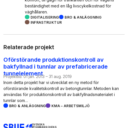
beständighet med en låg livscykelkostnad för
väghållaren.
DIGITALISERING
BRO & ANLÄGGNING
INFRASTRUKTUR
Relaterade projekt
Oförstörande produktionskontroll av
bakfyllnad i tunnlar av prefabricerade
tunnelelement
Projekttid:
01 jan. 2013
–
31 aug. 2019
Inom detta projekt har vi utvecklat en ny metod för
oförstörande kvalitetskontroll av betongtunnlar. Metoden kan
användas för produktionskontroll av bakfyllnadsmaterialet i
tunnlar som…
BRO & ANLÄGGNING
KMA – ARBETSMILJÖ
SVENSKA
BYGGBRANSCHENS