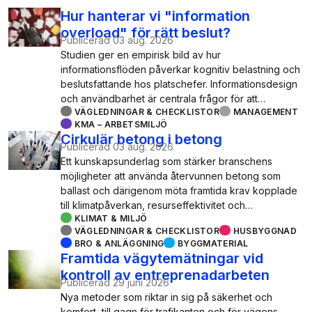
Hur hanterar vi "information
overload" för rätt beslut?
Publicerad
03 aug. 2026
Studien ger en empirisk bild av hur
informationsflöden påverkar kognitiv belastning och
beslutsfattande hos platschefer. Informationsdesign
och användbarhet är centrala frågor för att…
VÄGLEDNINGAR & CHECKLISTOR
MANAGEMENT
KMA – ARBETSMILJÖ
Cirkulär betong i betong
Publicerad
03 aug. 2026
Ett kunskapsunderlag som stärker branschens
möjligheter att använda återvunnen betong som
ballast och därigenom möta framtida krav kopplade
till klimatpåverkan, resurseffektivitet och…
KLIMAT & MILJÖ
VÄGLEDNINGAR & CHECKLISTOR
HUSBYGGNAD
BRO & ANLÄGGNING
BYGGMATERIAL
Framtida vägytemätningar vid
kontroll av entreprenadarbeten
Publicerad
29 juni 2026
Nya metoder som riktar in sig på säkerhet och
komfort, till gagn för trafikanten och för vägens