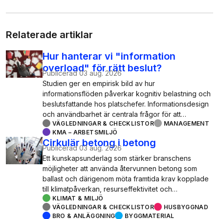
Relaterade artiklar
Hur hanterar vi "information
overload" för rätt beslut?
Publicerad
03 aug. 2026
Studien ger en empirisk bild av hur
informationsflöden påverkar kognitiv belastning och
beslutsfattande hos platschefer. Informationsdesign
och användbarhet är centrala frågor för att…
VÄGLEDNINGAR & CHECKLISTOR
MANAGEMENT
KMA – ARBETSMILJÖ
Cirkulär betong i betong
Publicerad
03 aug. 2026
Ett kunskapsunderlag som stärker branschens
möjligheter att använda återvunnen betong som
ballast och därigenom möta framtida krav kopplade
till klimatpåverkan, resurseffektivitet och…
KLIMAT & MILJÖ
VÄGLEDNINGAR & CHECKLISTOR
HUSBYGGNAD
BRO & ANLÄGGNING
BYGGMATERIAL