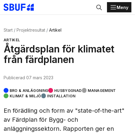
Meny
Gå direkt till huvudinnehållet
Sök
Start
Projektresultat
Artikel
ARTIKEL
Åtgärdsplan för klimatet
från färdplanen
Publicerad
07 mars 2023
BRO & ANLÄGGNING
HUSBYGGNAD
MANAGEMENT
KLIMAT & MILJÖ
INSTALLATION
En förädling och form av "state-of-the-art"
av Färdplan för Bygg- och
anläggningssektorn. Rapporten ger en