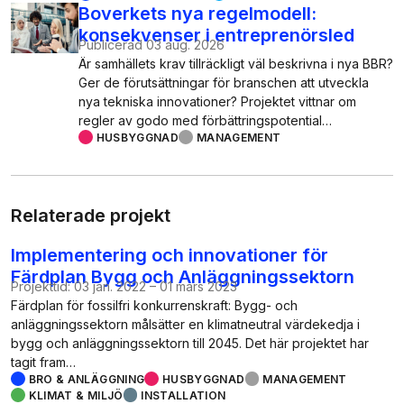
Boverkets nya regelmodell:
konsekvenser i entreprenörsled
Publicerad
03 aug. 2026
Är samhällets krav tillräckligt väl beskrivna i nya BBR?
Ger de förutsättningar för branschen att utveckla
nya tekniska innovationer? Projektet vittnar om
regler av godo med förbättringspotential…
HUSBYGGNAD
MANAGEMENT
Relaterade projekt
Implementering och innovationer för
Färdplan Bygg och Anläggningssektorn
Projekttid:
03 jan. 2022
–
01 mars 2023
Färdplan för fossilfri konkurrenskraft: Bygg- och
anläggningssektorn målsätter en klimatneutral värdekedja i
bygg och anläggningssektorn till 2045. Det här projektet har
tagit fram…
BRO & ANLÄGGNING
HUSBYGGNAD
MANAGEMENT
KLIMAT & MILJÖ
INSTALLATION