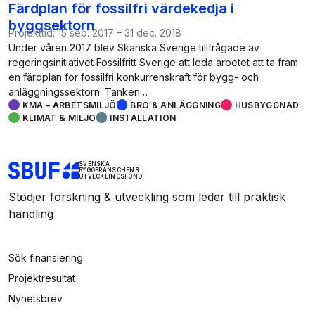
Färdplan för fossilfri värdekedja i
byggsektorn
Projekttid:
15 sep. 2017
–
31 dec. 2018
Under våren 2017 blev Skanska Sverige tillfrågade av
regeringsinitiativet Fossilfritt Sverige att leda arbetet att ta fram
en färdplan för fossilfri konkurrenskraft för bygg- och
anläggningssektorn. Tanken…
KMA – ARBETSMILJÖ
BRO & ANLÄGGNING
HUSBYGGNAD
KLIMAT & MILJÖ
INSTALLATION
SVENSKA
BYGGBRANSCHENS
UTVECKLINGSFOND
Stödjer forskning & utveckling som leder till praktisk
handling
Sök finansiering
Projektresultat
Nyhetsbrev