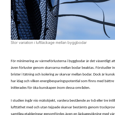
Stor variation i luftläckage mellan byggbodar
För minimering av värmeförlusterna i byggbodar är det väsentligt at
även förluster genom skarvarna mellan bodar beaktas. Förstudier in
brister i tätning och isolering av skarvar mellan bodar. Dock är kunsk
har idag och vilken energibesparingspotential som finns med bättre
initierades för öka kunskapen inom dessa områden.
I studien ingår nio mätobjekt, vardera bestående av två eller tre inti
lufttäthet med och utan tejpade skarvar bestämts genom tryckprov
samtliga etableringar genomfördes även en läckagesökning med v