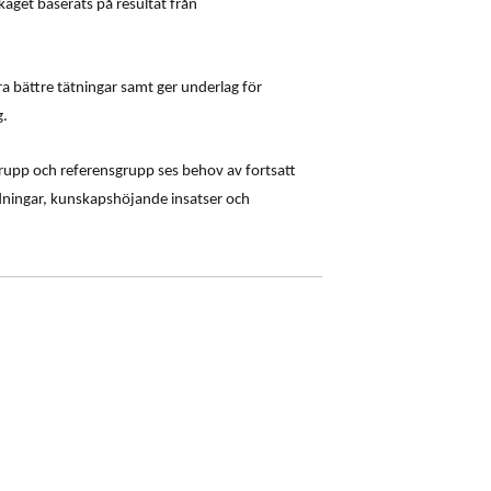
aget baserats på resultat från
 bättre tätningar samt ger underlag för
g.
rupp och referensgrupp ses behov av fortsatt
edningar, kunskapshöjande insatser och