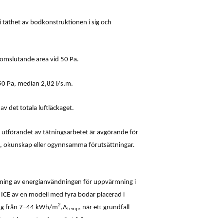
i täthet av bodkonstruktionen i sig och
omslutande area vid 50 Pa.
50 Pa, median 2,82 l/s,m.
v det totala luftläckaget.
t utförandet av tätningsarbetet är avgörande för
st, okunskap eller ogynnsamma förutsättningar.
ökning av energianvändningen för uppvärmning i
 ICE av en modell med fyra bodar placerad i
2
ning från 7–44 kWh/m
,A
, när ett grundfall
temp