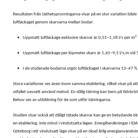
Resultaten från täthetsprovningarna visar på en stor variation både 
luftläckaget genom skarvarna mellan bodar:
2
Uppmätt luftläckage exklusive skarvar är 0,55–1,18 l/s per m
Uppmätt luftläckage per löpmeter skarv är 1,45–9,5 l/s,m vid 
I de studerade bodarna utgör luftläckaget i skarvarna 13–47 % a
Stora variationer ses även inom samma etablering, vilket visar på at
utfallet oavsett använd metod. En dålig tätning kan bero på tidsbri
Behov ses av utbildning för de som utför tätningarna.
Studien visar också att dåligt tätade skarvar kan ge en betydande 
en etablering, inte minst i vindutsatta lägen.
Energiberäkningar i IDA
Göteborg i ett vindutsatt läge visar på en ökad årlig energianvänd