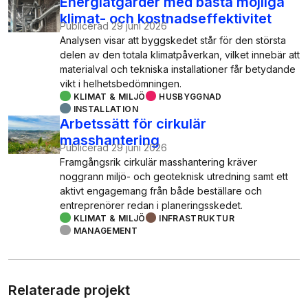
Energiåtgärder med bästa möjliga
klimat- och kostnadseffektivitet
Publicerad
29 juni 2026
Analysen visar att byggskedet står för den största
delen av den totala klimatpåverkan, vilket innebär att
materialval och tekniska installationer får betydande
vikt i helhetsbedömningen.
KLIMAT & MILJÖ
HUSBYGGNAD
INSTALLATION
Arbetssätt för cirkulär
masshantering
Publicerad
29 juni 2026
Framgångsrik cirkulär masshantering kräver
noggrann miljö- och geoteknisk utredning samt ett
aktivt engagemang från både beställare och
entreprenörer redan i planeringsskedet.
KLIMAT & MILJÖ
INFRASTRUKTUR
MANAGEMENT
Relaterade projekt