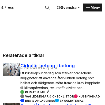
Svenska
 & Press
Meny
Sök
Relaterade artiklar
Cirkulär betong i betong
Publicerad
03 aug. 2026
Ett kunskapsunderlag som stärker branschens
möjligheter att använda återvunnen betong som
ballast och därigenom möta framtida krav kopplade
till klimatpåverkan, resurseffektivitet och…
KLIMAT & MILJÖ
VÄGLEDNINGAR & CHECKLISTOR
HUSBYGGNAD
BRO & ANLÄGGNING
BYGGMATERIAL