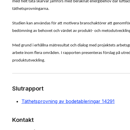
med helt täta skarvar jämförs med beräknat energibehov där luftläck
täthetsprovningarna.
Studien kan användas för att motivera branschaktörer att genomföra
bedömning av behovet och värdet av produkt- och metodutvecklin
Med grund i erhållna mätresultat och dialog med projektets arbetsg
arbete inom flera områden. I rapporten presenteras förslag på utr
produktutveckling.
Slutrapport
Täthetsprovning av bodetableringar 14291
Kontakt