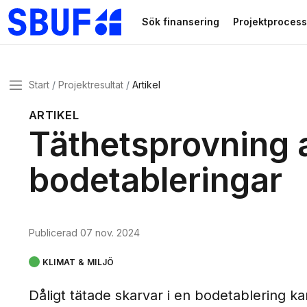
Gå direkt till huvudinnehållet
Sök finansering
Projektprocess
Meny
Start
Projektresultat
Artikel
ARTIKEL
Täthetsprovning 
bodetableringar
Publicerad
07 nov. 2024
KLIMAT & MILJÖ
Dåligt tätade skarvar i en bodetablering 