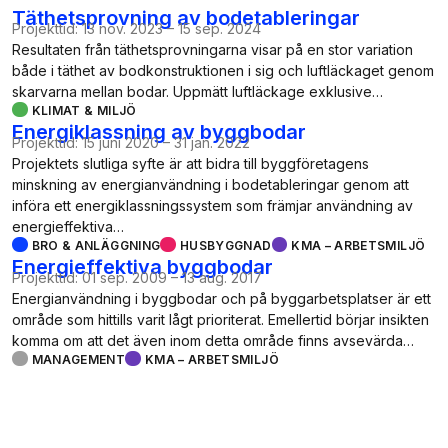
Täthetsprovning av bodetableringar
Projekttid:
13 nov. 2023
–
15 sep. 2024
Resultaten från täthetsprovningarna visar på en stor variation
både i täthet av bodkonstruktionen i sig och luftläckaget genom
skarvarna mellan bodar. Uppmätt luftläckage exklusive…
KLIMAT & MILJÖ
Energiklassning av byggbodar
Projekttid:
15 juni 2020
–
31 jan. 2022
Projektets slutliga syfte är att bidra till byggföretagens
minskning av energianvändning i bodetableringar genom att
införa ett energiklassningssystem som främjar användning av
energieffektiva…
BRO & ANLÄGGNING
HUSBYGGNAD
KMA – ARBETSMILJÖ
Energieffektiva byggbodar
Projekttid:
01 sep. 2009
–
13 aug. 2017
Energianvändning i byggbodar och på byggarbetsplatser är ett
område som hittills varit lågt prioriterat. Emellertid börjar insikten
komma om att det även inom detta område finns avsevärda…
MANAGEMENT
KMA – ARBETSMILJÖ