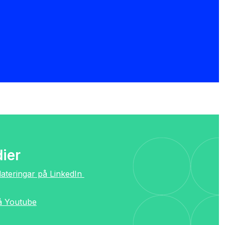
ier
dateringar på LinkedIn
på Youtube