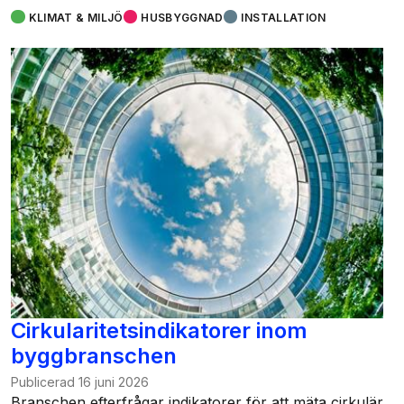
KLIMAT & MILJÖ
HUSBYGGNAD
INSTALLATION
Cirkularitetsindikatorer inom
byggbranschen
Publicerad
16 juni 2026
Branschen efterfrågar indikatorer för att mäta cirkulär