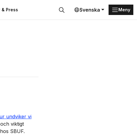
Svenska
 & Press
Meny
Sök
ur undviker vi
och viktigt
t hos SBUF.