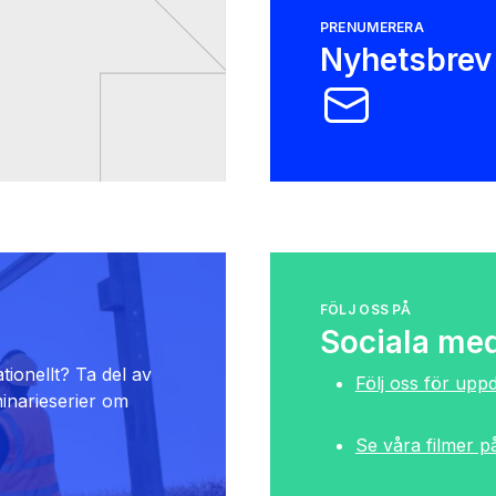
PRENUMERERA
Nyhetsbrev
FÖLJ OSS PÅ
Sociala med
ionellt? Ta del av
Följ oss för upp
inarieserier om
Se våra filmer 