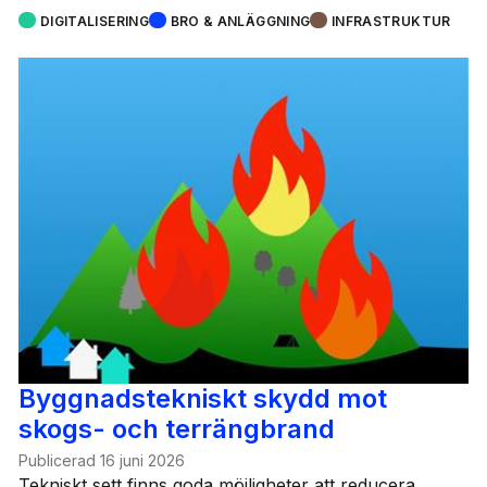
DIGITALISERING
BRO & ANLÄGGNING
INFRASTRUKTUR
Byggnadstekniskt skydd mot
skogs- och terrängbrand
Publicerad
16 juni 2026
Tekniskt sett finns goda möjligheter att reducera