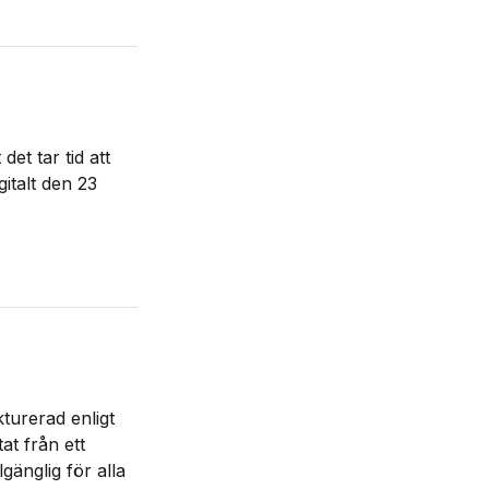
det tar tid att
talt den 23
turerad enligt
t från ett
gänglig för alla