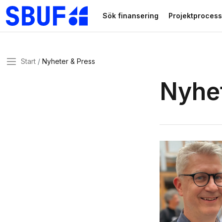
Gå direkt till huvudinnehållet
Sök finansering
Projektprocess
Meny
Start
Nyheter & Press
Nyhet