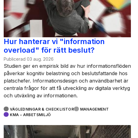
Hur hanterar vi "information
overload" för rätt beslut?
Publicerad
03 aug. 2026
Studien ger en empirisk bild av hur informationsflöden
påverkar kognitiv belastning och beslutsfattande hos
platschefer. Informationsdesign och användbarhet är
centrala frågor för att få utveckling av digitala verktyg
och utväxling av informationen.
VÄGLEDNINGAR & CHECKLISTOR
MANAGEMENT
KMA – ARBETSMILJÖ