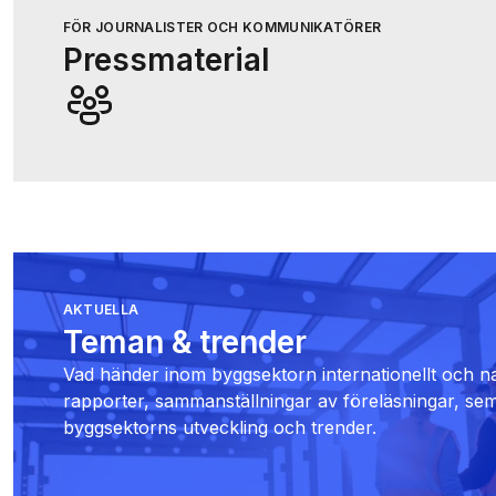
FÖR JOURNALISTER OCH KOMMUNIKATÖRER
Pressmaterial
AKTUELLA
Teman & trender
Vad händer inom byggsektorn internationellt och nat
rapporter, sammanställningar av föreläsningar, sem
byggsektorns utveckling och trender.