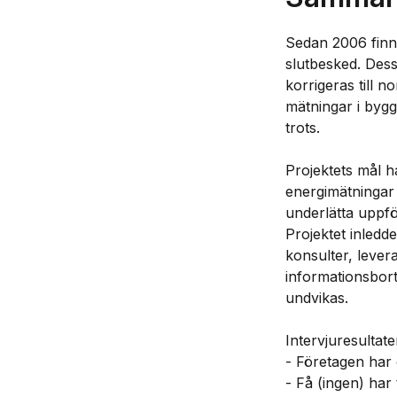
Sedan 2006 finns
slutbesked. Dess
korrigeras till n
mätningar i byggn
trots.
Projektets mål h
energimätningar 
underlätta uppföl
Projektet inledd
konsulter, lever
informationsbort
undvikas.
Intervjuresulta
- Företagen har 
- Få (ingen) har