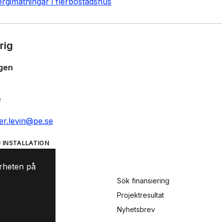
ergimätningar i flerbostadshus
rig
gen
e
er.levin@pe.se
INSTALLATION
rheten på
Sök finansiering
Projektresultat
ling
Nyhetsbrev