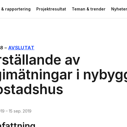
 & rapportering
Projektresultat
Teman & trender
Nyheter
58
–
AVSLUTAT
ställande av
imätningar i nyby
ostadshus
019
–
15 sep. 2019
attning