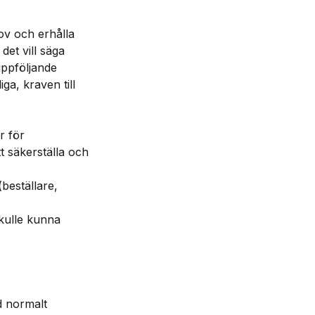
ov och erhålla
et vill säga
 uppföljande
iga, kraven till
r för
t säkerställa och
beställare,
skulle kunna
d normalt