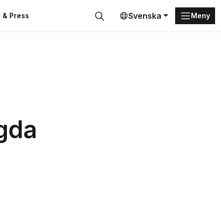
Svenska
 & Press
Meny
Sök
ggda