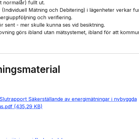
 normalår) fullt ut.
(Individuell Mätning och Debitering) i lägenheter verkar f
ergiuppföljning och verifiering.
ör sent - mer skulle kunna ses vid besiktning.
ning görs ibland utan mätsystemet, ibland för att kommuni
ningsmaterial
lutrapport Säkerställande av energimätningar i nybyggda
us.pdf (435,29 KB)