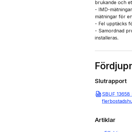
brukande och ett
- IMD-mätningar 
mätningar för en
- Fel upptäcks f
- Samordnad prov
installeras.
Fördjup
Slutrapport
SBUF 13658 S
flerbostadsh
Artiklar