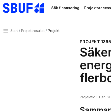
Gå direkt till huvudinnehållet
Sök finansering
Projektprocess
Meny
Start
Projektresultat
Projekt
PROJEKT
136
Säker
energ
flerb
Projekttid
01 jan. 2
Sammanf