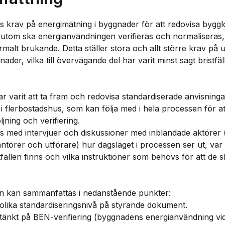
 krav på energimätning i byggnader för att redovisa byggl
utom ska energianvändningen verifieras och normaliseras, d
ormalt brukande. Detta ställer stora och allt större krav på
ader, vilka till övervägande del har varit minst sagt bristfäll
ar varit att ta fram och redovisa standardiserade anvisninga
i flerbostadshus, som kan följa med i hela processen för at
jning och verifiering.
es med intervjuer och diskussioner med inblandade aktörer (
antörer och utförare) hur dagsläget i processen ser ut, var
fallen finns och vilka instruktioner som behövs för att de 
ten kan sammanfattas i nedanstående punkter:
olika standardiseringsnivå på styrande dokument.
 tänkt på BEN-verifiering (byggnadens energianvändning vi