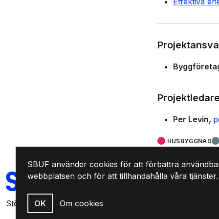
Effektiva en
Projektansva
Byggföreta
Projektledar
Per Levin
p
HUSBYGGNAD
SBUF använder cookies för att förbättra användba
SVENSKA
webbplatsen och för att tillhandahålla våra tjänster.
BYGGBRANSCHENS
UTVECKLINGSFOND
OK
Om cookies
Stödjer forskning & utveckling som leder till praktisk hand