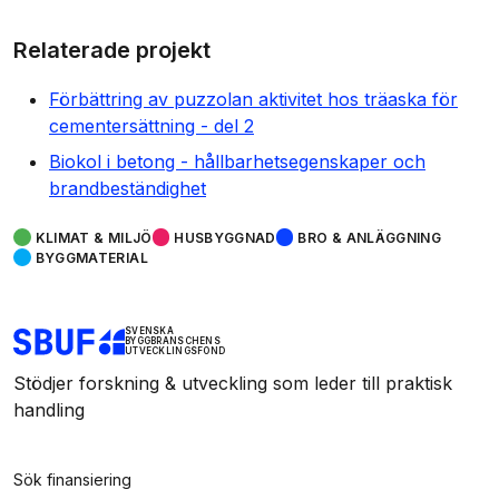
Relaterade projekt
Förbättring av puzzolan aktivitet hos träaska för
cementersättning - del 2
Biokol i betong - hållbarhetsegenskaper och
brandbeständighet
KLIMAT & MILJÖ
HUSBYGGNAD
BRO & ANLÄGGNING
BYGGMATERIAL
SVENSKA
BYGGBRANSCHENS
UTVECKLINGSFOND
Stödjer forskning & utveckling som leder till praktisk
handling
Sök finansiering