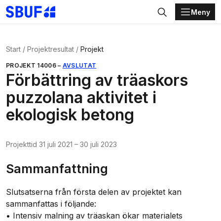
Meny
Gå direkt till huvudinnehållet
Sök
Start
Projektresultat
Projekt
PROJEKT
14006
–
AVSLUTAT
Förbättring av träaskors
puzzolana aktivitet i
ekologisk betong
Projekttid
31 juli 2021
–
30 juli 2023
Sammanfattning
Slutsatserna från första delen av projektet kan
sammanfattas i följande:
• Intensiv malning av träaskan ökar materialets