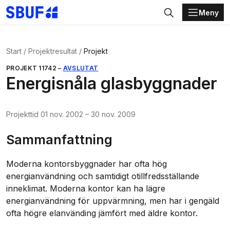
Meny
Gå direkt till huvudinnehållet
Sök
Start
Projektresultat
Projekt
PROJEKT
11742
–
AVSLUTAT
Energisnåla glasbyggnader
Projekttid
01 nov. 2002
–
30 nov. 2009
Sammanfattning
Moderna kontorsbyggnader har ofta hög
energianvändning och samtidigt otillfredsställande
inneklimat. Moderna kontor kan ha lägre
energianvändning för uppvärmning, men har i gengäld
ofta högre elanvänding jämfört med äldre kontor.