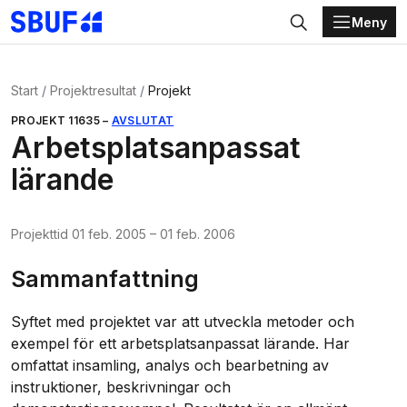
Meny
Gå direkt till huvudinnehållet
Sök
Start
Projektresultat
Projekt
PROJEKT
11635
–
AVSLUTAT
Arbetsplatsanpassat
lärande
Projekttid
01 feb. 2005
–
01 feb. 2006
Sammanfattning
Syftet med projektet var att utveckla metoder och
exempel för ett arbetsplatsanpassat lärande. Har
omfattat insamling, analys och bearbetning av
instruktioner, beskrivningar och