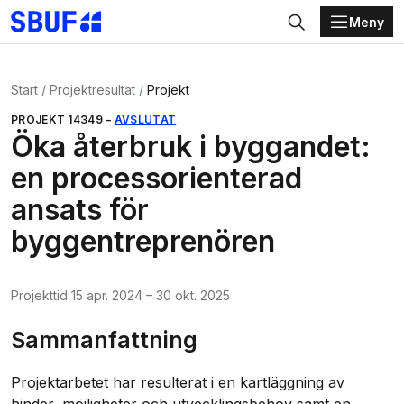
Meny
Gå direkt till huvudinnehållet
Sök
Start
Projektresultat
Projekt
PROJEKT
14349
–
AVSLUTAT
Öka återbruk i byggandet:
en processorienterad
ansats för
byggentreprenören
Projekttid
15 apr. 2024
–
30 okt. 2025
Sammanfattning
Projektarbetet har resulterat i en kartläggning av