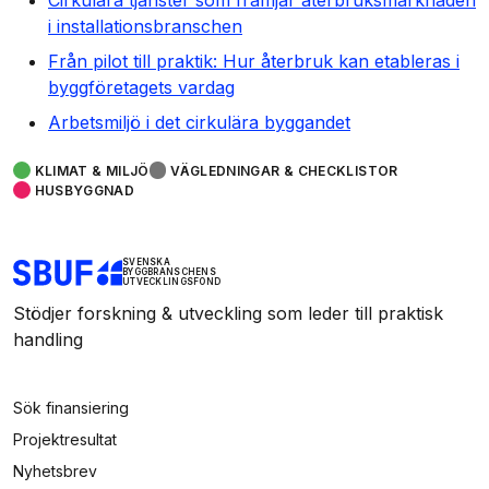
Cirkulära tjänster som främjar återbruksmarknaden
i installationsbranschen
Från pilot till praktik: Hur återbruk kan etableras i
byggföretagets vardag
Arbetsmiljö i det cirkulära byggandet
KLIMAT & MILJÖ
VÄGLEDNINGAR & CHECKLISTOR
HUSBYGGNAD
SVENSKA
BYGGBRANSCHENS
UTVECKLINGSFOND
Stödjer forskning & utveckling som leder till praktisk
handling
Sök finansiering
Projektresultat
Nyhetsbrev