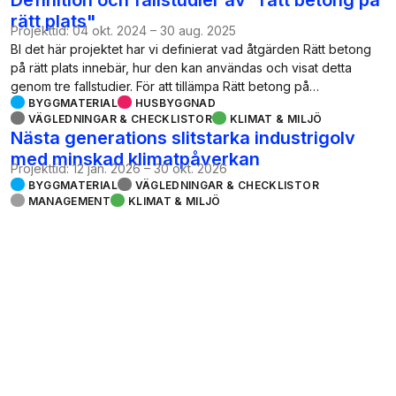
rätt plats"
Projekttid:
04 okt. 2024
–
30 aug. 2025
BI det här projektet har vi definierat vad åtgärden Rätt betong
på rätt plats innebär, hur den kan användas och visat detta
genom tre fallstudier. För att tillämpa Rätt betong på…
BYGGMATERIAL
HUSBYGGNAD
VÄGLEDNINGAR & CHECKLISTOR
KLIMAT & MILJÖ
Nästa generations slitstarka industrigolv
med minskad klimatpåverkan
Projekttid:
12 jan. 2026
–
30 okt. 2026
BYGGMATERIAL
VÄGLEDNINGAR & CHECKLISTOR
MANAGEMENT
KLIMAT & MILJÖ