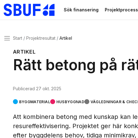
Gå direkt till huvudinnehållet
Sök finansering
Projektprocess
Meny
Start
Projektresultat
Artikel
ARTIKEL
Rätt betong på rät
Publicerad
27 okt. 2025
BYGGMATERIAL
HUSBYGGNAD
VÄGLEDNINGAR & CHEC
Att kombinera betong med kunskap kan led
resureffektivisering. Projektet ger här kon
efter byggdelens behov, tidiga minimikrav,