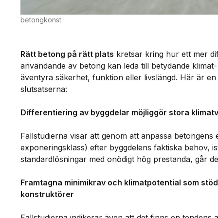
betongkonst
Rätt betong på rätt plats
kretsar kring hur ett mer d
användande av betong kan leda till betydande klimat- 
äventyra säkerhet, funktion eller livslängd. Här är e
slutsatserna:
Differentiering av byggdelar möjliggör stora klimat
Fallstudierna visar att genom att anpassa betongens 
exponeringsklass) efter byggdelens faktiska behov, ist
standardlösningar med onödigt hög prestanda, går det
Framtagna minimikrav och klimatpotential som stöd 
konstruktörer
Fallstudierna indikerar även att det finns en tendens a