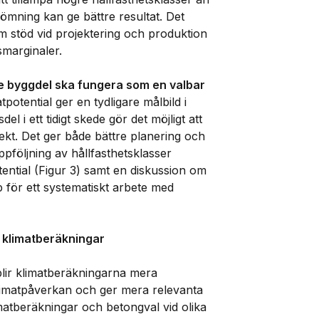
ömning kan ge bättre resultat. Det
 stöd vid projektering och produktion
smarginaler.
e byggdel ska fungera som en valbar
tpotential ger en tydligare målbild i
l i ett tidigt skede gör det möjligt att
jekt. Det ger både bättre planering och
ppföljning av hållfasthetsklasser
ential (Figur 3) samt en diskussion om
 för ett systematiskt arbete med
 klimatberäkningar
blir klimatberäkningarna mera
klimatpåverkan och ger mera relevanta
imatberäkningar och betongval vid olika