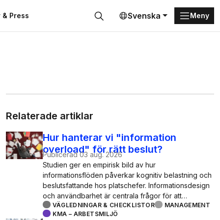
Svenska
 & Press
Meny
Sök
Relaterade artiklar
Hur hanterar vi "information
overload" för rätt beslut?
Publicerad
03 aug. 2026
Studien ger en empirisk bild av hur
informationsflöden påverkar kognitiv belastning och
beslutsfattande hos platschefer. Informationsdesign
och användbarhet är centrala frågor för att…
VÄGLEDNINGAR & CHECKLISTOR
MANAGEMENT
KMA – ARBETSMILJÖ