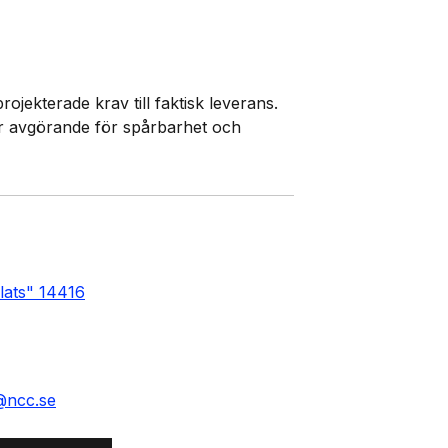
ojekterade krav till faktisk leverans.
är avgörande för spårbarhet och
plats" 14416
h@ncc.se