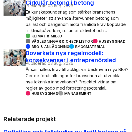
Cirkulär betong i betong
Publicerad
03 aug. 2026
Ett kunskapsunderlag som stärker branschens
möjligheter att använda återvunnen betong som
ballast och därigenom möta framtida krav kopplade
till klimatpåverkan, resurseffektivitet och…
KLIMAT & MILJÖ
VÄGLEDNINGAR & CHECKLISTOR
HUSBYGGNAD
BRO & ANLÄGGNING
BYGGMATERIAL
Boverkets nya regelmodell:
konsekvenser i entreprenörsled
Publicerad
03 aug. 2026
Är samhällets krav tillräckligt väl beskrivna i nya BBR?
Ger de förutsättningar för branschen att utveckla
nya tekniska innovationer? Projektet vittnar om
regler av godo med förbättringspotential…
HUSBYGGNAD
MANAGEMENT
Relaterade projekt
Definition och fallstudier av "rätt betong på