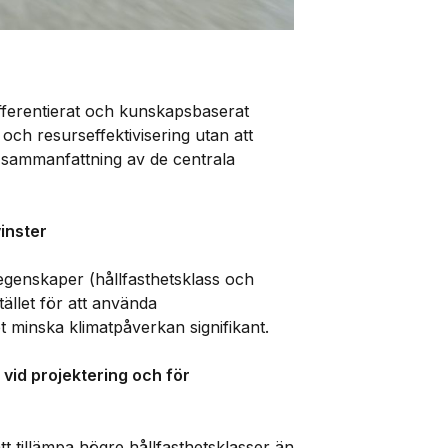
ifferentierat och kunskapsbaserat
och resurseffektivisering utan att
n sammanfattning av de centrala
vinster
egenskaper (hållfasthetsklass och
ället för att använda
 minska klimatpåverkan signifikant.
vid projektering och för
tt tillämpa högre hållfasthetsklasser än