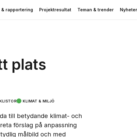
 & rapportering
Projektresultat
Teman & trender
Nyheter
t plats
KLISTOR
KLIMAT & MILJÖ
a till betydande klimat- och
kreta förslag på anpassning
 tydlig målbild och med