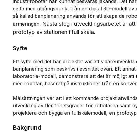
industrirobotar har kunnat besvaras jakande. Det har o
detta med utgångspunkt från en digital 3D-modell av
så kallad banplanering används för att skapa de rob
Nästa steg i utvecklingsarbetet är at
armeringen.
prototyp av stationen i full skala.
Syfte
Ett syfte med det här projektet var att vidareutveckla
banplanering som beskrivs i avsnittet ovan. Ett annat s
laboratorie-modell, demonstrera att det är möjligt att 
med robotar, baserat på instruktioner från en konven
Målsättningen var att i ett kommande projekt använda
utveckling av fler frihetsgrader för robotarna samt ny
projektera och bygga en fullskalemodell, en prototyp
Bakgrund