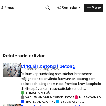
Svenska
 & Press
Meny
Sök
Relaterade artiklar
Cirkulär betong i betong
Publicerad
03 aug. 2026
Ett kunskapsunderlag som stärker branschens
möjligheter att använda återvunnen betong som
ballast och därigenom möta framtida krav kopplade
till klimatpåverkan, resurseffektivitet och…
KLIMAT & MILJÖ
VÄGLEDNINGAR & CHECKLISTOR
HUSBYGGNAD
BRO & ANLÄGGNING
BYGGMATERIAL