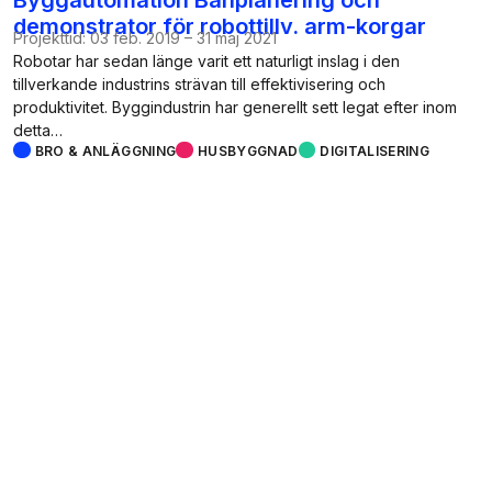
demonstrator för robottillv. arm-korgar
Projekttid:
03 feb. 2019
–
31 maj 2021
Robotar har sedan länge varit ett naturligt inslag i den
tillverkande industrins strävan till effektivisering och
produktivitet. Byggindustrin har generellt sett legat efter inom
detta…
BRO & ANLÄGGNING
HUSBYGGNAD
DIGITALISERING