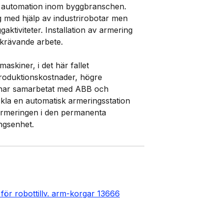
r automation inom byggbranschen.
ng med hjälp av industrirobotar men
ktiviteter. Installation av armering
rskrävande arbete.
askiner, i det här fallet
 produktionskostnader, högre
a har samarbetat med ABB och
kla en automatisk armeringsstation
armeringen i den permanenta
ingsenhet.
ör robottillv. arm-korgar 13666