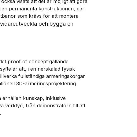
ckså visats att det är möjligt att göra
 den permanenta konstruktionen, där
otbanor som krävs för att montera
t vidareutveckla och bygga en
 det proof of concept gällande
yfte är att, i en nerskalad fysisk
tillverka fullständiga armeringskorgar
tionell 3D-armeringsprojektering.
 erhållen kunskap, inklusive
a verktyg, från demonstratorn till att
.