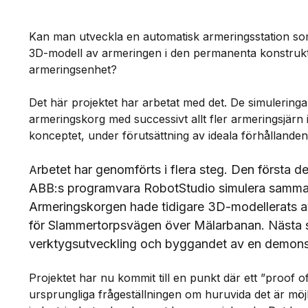
Kan man utveckla en automatisk armeringsstation so
3D-modell av armeringen i den permanenta konstrukti
armeringsenhet?
Det här projektet har arbetat med det. De simuleringar
armeringskorg med successivt allt fler armeringsjärn i
konceptet, under förutsättning av ideala förhållande
rbetet har genomförts i flera steg. Den första d
A
ABB:s programvara RobotStudio simulera samman
Armeringskorgen hade tidigare 3D-modellerats 
för Slammertorpsvägen över Mälarbanan.
Nästa s
verktygsutveckling och byggandet av en demonstra
Projektet har nu kommit till en punkt där ett ”proof 
ursprungliga frågeställningen om huruvida det är möj