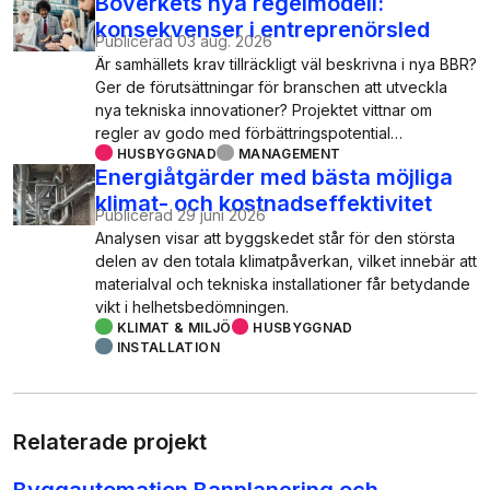
Boverkets nya regelmodell:
konsekvenser i entreprenörsled
Publicerad
03 aug. 2026
Är samhällets krav tillräckligt väl beskrivna i nya BBR?
Ger de förutsättningar för branschen att utveckla
nya tekniska innovationer? Projektet vittnar om
regler av godo med förbättringspotential…
HUSBYGGNAD
MANAGEMENT
Energiåtgärder med bästa möjliga
klimat- och kostnadseffektivitet
Publicerad
29 juni 2026
Analysen visar att byggskedet står för den största
delen av den totala klimatpåverkan, vilket innebär att
materialval och tekniska installationer får betydande
vikt i helhetsbedömningen.
KLIMAT & MILJÖ
HUSBYGGNAD
INSTALLATION
Relaterade projekt
Byggautomation Banplanering och