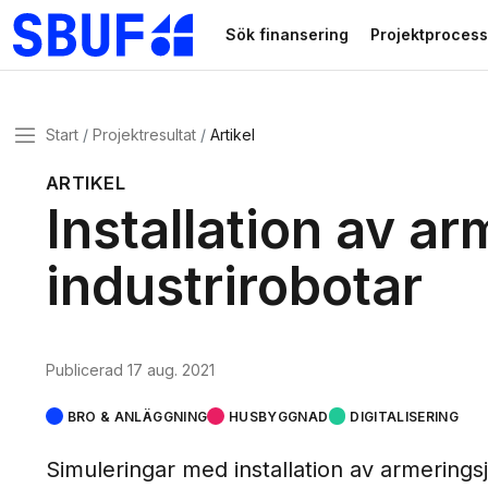
Gå direkt till huvudinnehållet
Sök finansering
Projektprocess
Meny
Start
Projektresultat
Artikel
ARTIKEL
Installation av a
industrirobotar
Publicerad
17 aug. 2021
BRO & ANLÄGGNING
HUSBYGGNAD
DIGITALISERING
Simuleringar med installation av armerings