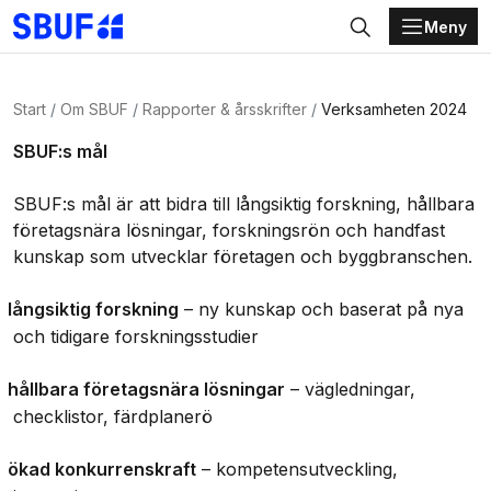
Meny
Gå direkt till huvudinnehållet
Sök
Start
Om SBUF
Rapporter & årsskrifter
Verksamheten 2024
SBUF:s mål
SBUF:s mål är att bidra till långsiktig forskning, hållbara
företagsnära lösningar, forskningsrön och handfast
kunskap som utvecklar företagen och byggbranschen.
långsiktig forsknin
g
–
ny kunskap och baserat på nya
och tidigare forskningsstudier
hållbara företagsnära lösningar
– vägledningar,
checklistor, färdplanerö
ökad konkurrenskraft
– kompetensutveckling,