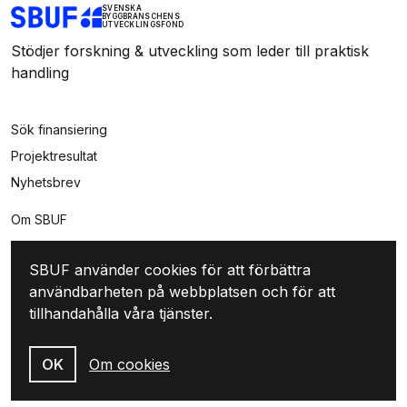
SVENSKA
BYGGBRANSCHENS
UTVECKLINGSFOND
Stödjer forskning & utveckling som leder till praktisk
handling
Sök finansiering
Projektresultat
Nyhetsbrev
Om SBUF
Kontakt
SBUF använder cookies för att förbättra
Integritet
användbarheten på webbplatsen och för att
Mina sidor
tillhandahålla våra tjänster.
Logga in
Skapa konto
OK
Om cookies