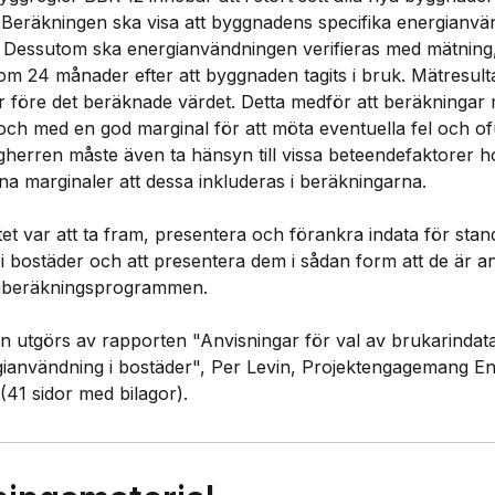
 Beräkningen ska visa att byggnadens specifika energianv
 Dessutom ska energianvändningen verifieras med mätning,
nom 24 månader efter att byggnaden tagits i bruk. Mätresult
er före det beräknade värdet. Detta medför att beräkningar
och med en god marginal för att möta eventuella fel och ofu
herren måste även ta hänsyn till vissa beteendefaktorer 
a marginaler att dessa inkluderas i beräkningarna.
tet var att ta fram, presentera och förankra indata för stan
 bostäder och att presentera dem i sådan form att de är 
giberäkningsprogrammen.
n utgörs av rapporten "Anvisningar för val av brukarindat
gianvändning i bostäder", Per Levin, Projektengagemang En
(41 sidor med bilagor).