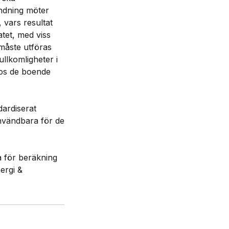
ändning möter
 vars resultat
atet, med viss
 måste utföras
llkomligheter i
hos de boende
dardiserat
användbara för de
a för beräkning
ergi &