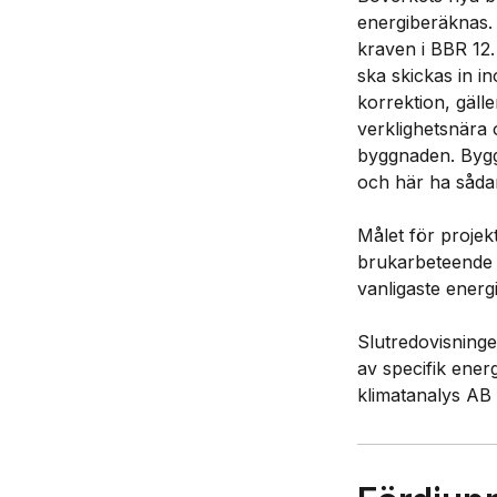
energiberäknas.
kraven i BBR 12.
ska skickas in i
korrektion, gäll
verklighetsnära 
byggnaden. Bygg
och här ha sådan
Målet för projek
brukarbeteende i
vanligaste ener
Slutredovisninge
av specifik ener
klimatanalys AB 