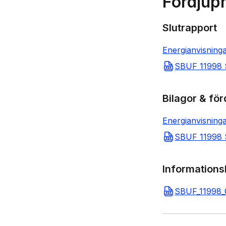
Fördjup
Slutrapport
Energianvisning
SBUF 11998 S
Bilagor & fö
Energianvisning
SBUF 11998 S
Informations
SBUF_11998_