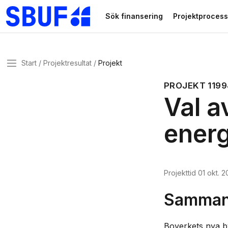
Gå direkt till huvudinnehållet
Sök finansering
Projektprocess
Meny
Start
Projektresultat
Projekt
PROJEKT
1199
Val a
energ
Projekttid
01 okt. 
Sammanf
Boverkets nya by