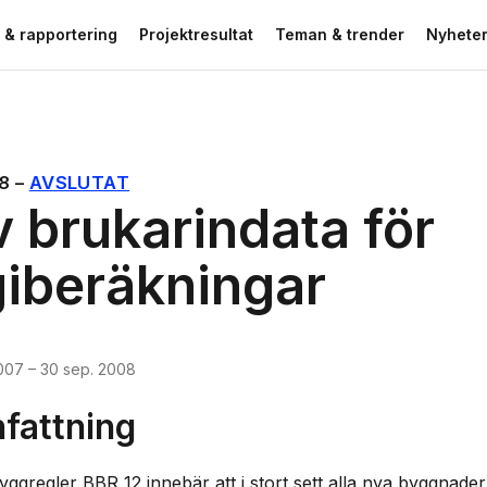
 & rapportering
Projektresultat
Teman & trender
Nyheter
8
–
AVSLUTAT
v brukarindata för
iberäkningar
2007
–
30 sep. 2008
attning
ggregler BBR 12 innebär att i stort sett alla nya byggnader