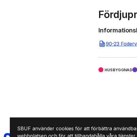
Fördjup
Informations
90-23 Foderva
HUSBYGGNAD
SBUF använder cookies för att förbättra användba
SVENSKA
webbplatsen och för att tillhandahålla våra tjänster.