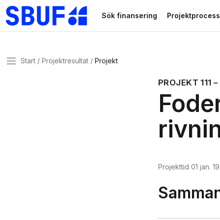
Gå direkt till huvudinnehållet
Sök finansering
Projektprocess
Meny
Start
Projektresultat
Projekt
PROJEKT
111
–
Foder
rivni
Projekttid
01 jan. 1
Sammanf