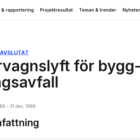
 & rapportering
Projektresultat
Teman & trender
Nyheter
AVSLUTAT
vagnslyft för bygg
ngsavfall
988
–
31 dec. 1988
attning