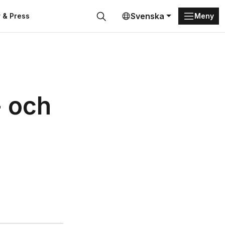
Svenska
 & Press
Meny
Sök
- och