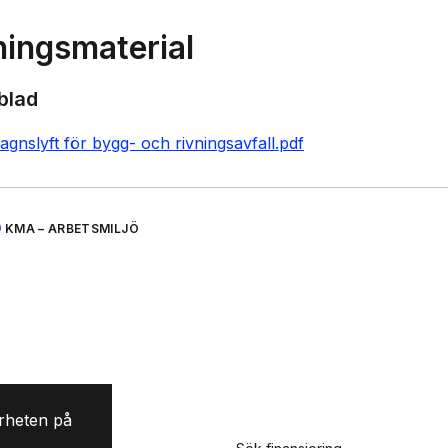
ningsmaterial
blad
gnslyft för bygg- och rivningsavfall.pdf
KMA – ARBETSMILJÖ
rheten på