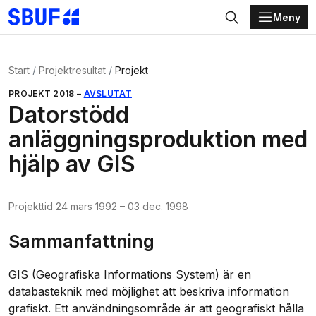
Meny
Gå direkt till huvudinnehållet
Sök
Start
Projektresultat
Projekt
PROJEKT
2018
–
AVSLUTAT
Datorstödd
anläggningsproduktion med
hjälp av GIS
Projekttid
24 mars 1992
–
03 dec. 1998
Sammanfattning
GIS (Geografiska Informations System) är en
databasteknik med möjlighet att beskriva information
grafiskt. Ett användningsområde är att geografiskt hålla