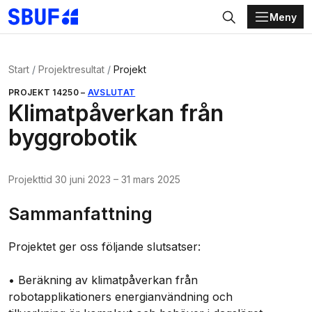
Meny
Gå direkt till huvudinnehållet
Sök
Start
Projektresultat
Projekt
PROJEKT
14250
–
AVSLUTAT
Klimatpåverkan från
byggrobotik
Projekttid
30 juni 2023
–
31 mars 2025
Sammanfattning
Projektet ger oss följande slutsatser:
• Beräkning av klimatpåverkan från
robotapplikationers energianvändning och