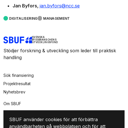
Jan Byfors
jan.byfors@ncc.se
DIGITALISERING
MANAGEMENT
SVENSKA
BYGGBRANSCHENS
UTVECKLINGSFOND
Stödjer forskning & utveckling som leder till praktisk
handling
Sök finansiering
Projektresultat
Nyhetsbrev
Om SBUF
Kontakt
SBUF använder cookies för att förbättra
Integritet
användbarheten på webbplatsen och för att