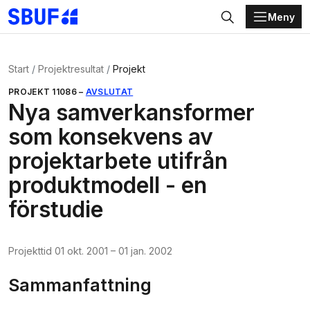
Meny
Gå direkt till huvudinnehållet
Sök
Start
Projektresultat
Projekt
PROJEKT
11086
–
AVSLUTAT
Nya samverkansformer
som konsekvens av
projektarbete utifrån
produktmodell - en
förstudie
Projekttid
01 okt. 2001
–
01 jan. 2002
Sammanfattning