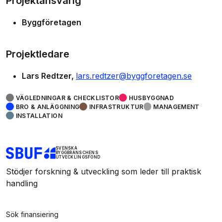
Projektansvarig
Byggföretagen
Projektledare
Lars Redtzer
lars.redtzer@byggforetagen.se
VÄGLEDNINGAR & CHECKLISTOR
HUSBYGGNAD
BRO & ANLÄGGNING
INFRASTRUKTUR
MANAGEMENT
INSTALLATION
SVENSKA
BYGGBRANSCHENS
UTVECKLINGSFOND
Stödjer forskning & utveckling som leder till praktisk
handling
Sök finansiering