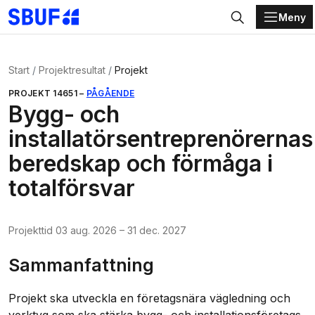
Meny
Gå direkt till huvudinnehållet
Sök
Start
Projektresultat
Projekt
PROJEKT
14651
–
PÅGÅENDE
Bygg- och
installatörsentreprenörernas
beredskap och förmåga i
totalförsvar
Projekttid
03 aug. 2026
–
31 dec. 2027
Sammanfattning
Projekt ska utveckla en företagsnära vägledning och