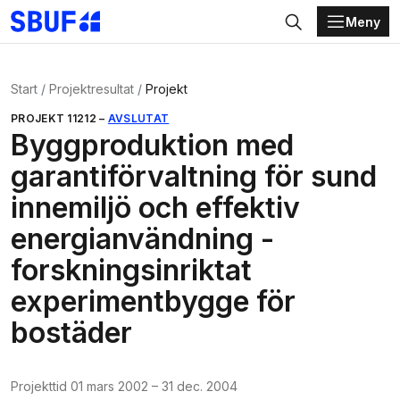
Meny
Gå direkt till huvudinnehållet
Sök
Start
Projektresultat
Projekt
PROJEKT
11212
–
AVSLUTAT
Byggproduktion med
garantiförvaltning för sund
innemiljö och effektiv
energianvändning -
forskningsinriktat
experimentbygge för
bostäder
Projekttid
01 mars 2002
–
31 dec. 2004