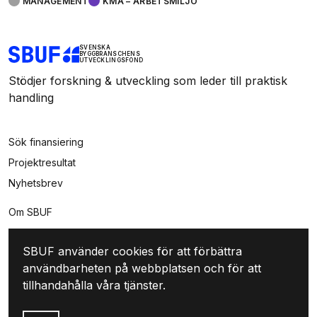
MANAGEMENT
KMA – ARBETSMILJÖ
SVENSKA
BYGGBRANSCHENS
UTVECKLINGSFOND
Stödjer forskning & utveckling som leder till praktisk
handling
Sök finansiering
Projektresultat
Nyhetsbrev
Om SBUF
Kontakt
SBUF använder cookies för att förbättra
Integritet
användbarheten på webbplatsen och för att
Mina sidor
tillhandahålla våra tjänster.
Logga in