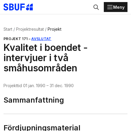
Meny
Gå direkt till huvudinnehållet
Sök
Start
Projektresultat
Projekt
PROJEKT
171
–
AVSLUTAT
Kvalitet i boendet -
intervjuer i två
småhusområden
Projekttid
01 jan. 1990
–
31 dec. 1990
Sammanfattning
Fördjupningsmaterial