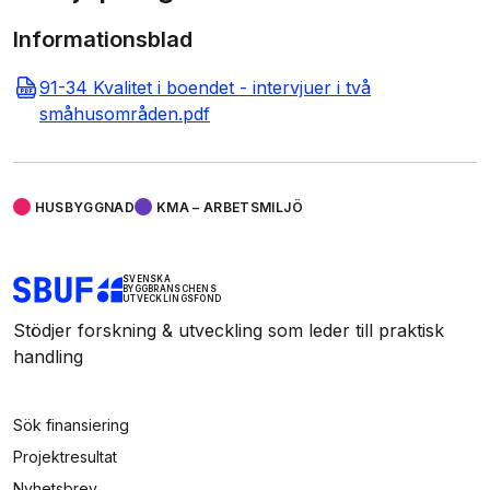
Informationsblad
91-34 Kvalitet i boendet - intervjuer i två
småhusområden.pdf
HUSBYGGNAD
KMA – ARBETSMILJÖ
SVENSKA
BYGGBRANSCHENS
UTVECKLINGSFOND
Stödjer forskning & utveckling som leder till praktisk
handling
Sök finansiering
Projektresultat
Nyhetsbrev