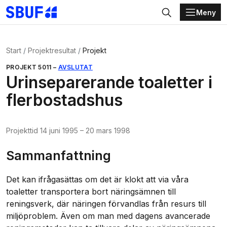
Meny
Gå direkt till huvudinnehållet
Sök
Start
Projektresultat
Projekt
PROJEKT
5011
–
AVSLUTAT
Urinseparerande toaletter i
flerbostadshus
Projekttid
14 juni 1995
–
20 mars 1998
Sammanfattning
Det kan ifrågasättas om det är klokt att via våra
toaletter transportera bort näringsämnen till
reningsverk, där näringen förvandlas från resurs till
miljöproblem. Även om man med dagens avancerade