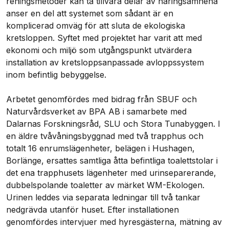
reningsmetoder kan ta tillvara delar av näringsämnena
anser en del att systemet som sådant är en
komplicerad omväg för att sluta de ekologiska
kretsloppen. Syftet med projektet har varit att med
ekonomi och miljö som utgångspunkt utvärdera
installation av kretsloppsanpassade avloppssystem
inom befintlig bebyggelse.
Arbetet genomfördes med bidrag från SBUF och
Naturvårdsverket av BPA AB i samarbete med
Dalarnas Forskningsråd, SLU och Stora Tunabyggen. I
en äldre tvåvåningsbyggnad med två trapphus och
totalt 16 enrumslägenheter, belägen i Hushagen,
Borlänge, ersattes samtliga åtta befintliga toalettstolar i
det ena trapphusets lägenheter med urinseparerande,
dubbelspolande toaletter av märket WM-Ekologen.
Urinen leddes via separata ledningar till två tankar
nedgrävda utanför huset. Efter installationen
genomfördes intervjuer med hyresgästerna, mätning av