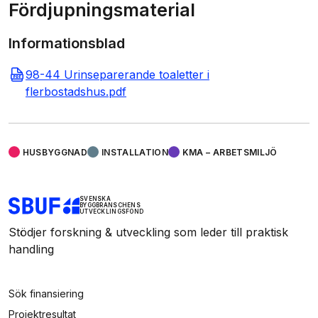
Fördjupningsmaterial
Informationsblad
98-44 Urinseparerande toaletter i
flerbostadshus.pdf
HUSBYGGNAD
INSTALLATION
KMA – ARBETSMILJÖ
SVENSKA
BYGGBRANSCHENS
UTVECKLINGSFOND
Stödjer forskning & utveckling som leder till praktisk
handling
Sök finansiering
Projektresultat