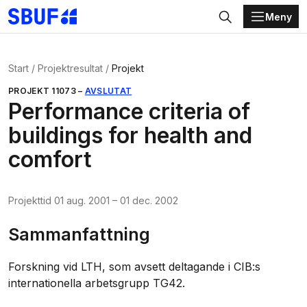
Meny
Gå direkt till huvudinnehållet
Sök
Start
Projektresultat
Projekt
PROJEKT
11073
–
AVSLUTAT
Performance criteria of
buildings for health and
comfort
Projekttid
01 aug. 2001
–
01 dec. 2002
Sammanfattning
Forskning vid LTH, som avsett deltagande i CIB:s
internationella arbetsgrupp TG42.