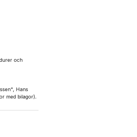
edurer och
essen", Hans
r med bilagor).