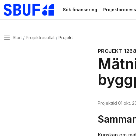
Gå direkt till huvudinnehållet
Sök finansering
Projektprocess
Meny
Start
Projektresultat
Projekt
PROJEKT
126
Mätni
byggp
Projekttid
01 okt. 2
Sammanf
Kunskap om mätt