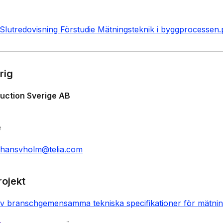
lutredovisning Förstudie Mätningsteknik i byggprocessen.
rig
uction Sverige AB
e
hansvholm@telia.com
rojekt
av branschgemensamma tekniska specifikationer för mätnin