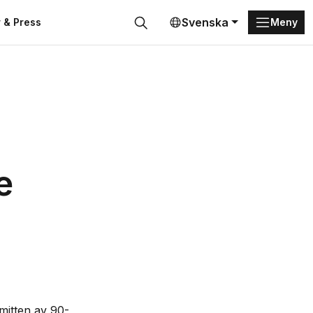
Svenska
 & Press
Meny
Sök
e
mitten av 90-