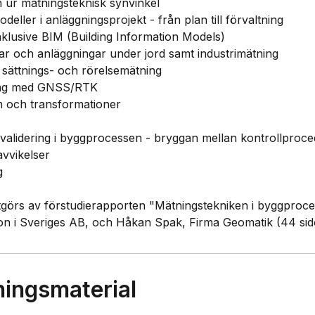
 ur mätningsteknisk synvinkel
deller i anläggningsprojekt - från plan till förvaltning
nklusive BIM (Building Information Models)
lar och anläggningar under jord samt industrimätning
 sättnings- och rörelsemätning
ning med GNSS/RTK
m och transformationer
h validering i byggprocessen - bryggan mellan kontrollproc
avvikelser
g
tgörs av förstudierapporten "Mätningstekniken i byggproc
on i Sveriges AB, och Håkan Spak, Firma Geomatik (44 sido
ningsmaterial