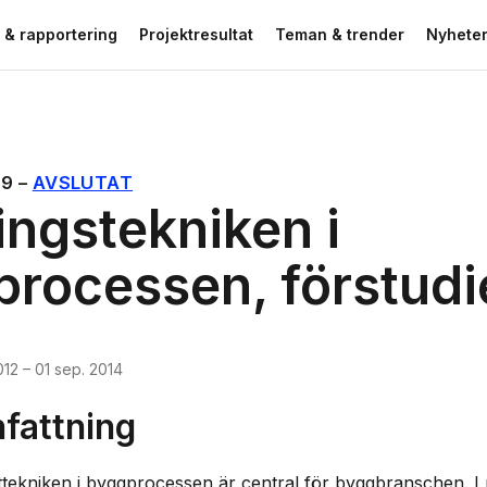
 & rapportering
Projektresultat
Teman & trender
Nyheter
89
–
AVSLUTAT
ngstekniken i
rocessen, förstudi
012
–
01 sep. 2014
attning
ekniken i byggprocessen är central för byggbranschen. I 