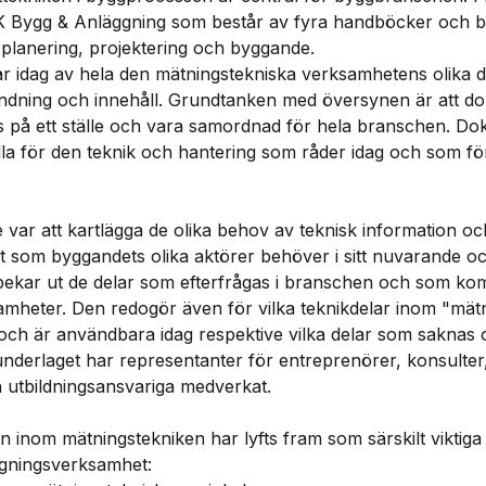
K Bygg & Anläggning som består av fyra handböcker och b
planering, projektering och byggande.
r idag av hela den mätningstekniska verksamhetens olika 
ändning och innehåll. Grundtanken med översynen är att do
s på ett ställe och vara samordnad för hela branschen. D
la för den teknik och hantering som råder idag och som fö
e var att kartlägga de olika behov av teknisk information o
 som byggandets olika aktörer behöver i sitt nuvarande
pekar ut de delar som efterfrågas i branschen och som kom
mheter. Den redogör även för vilka teknikdelar inom "mät
ch är användbara idag respektive vilka delar som saknas o
nderlaget har representanter för entreprenörer, konsulter,
 utbildningsansvariga medverkat.
 inom mätningstekniken har lyfts fram som särskilt viktiga 
gningsverksamhet: