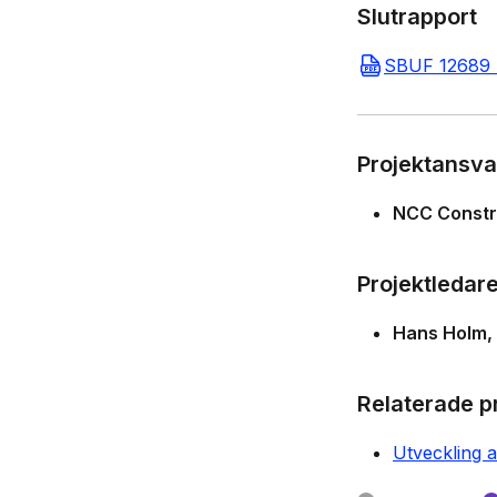
Slutrapport
SBUF 12689 S
Projektansva
NCC Constr
Projektledar
Hans Holm
Relaterade p
Utveckling 