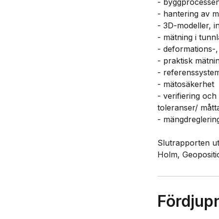
- byggprocessen
- hantering av mo
- 3D-modeller, i
- mätning i tunn
- deformations-,
- praktisk mät
- referenssyste
- mätosäkerhet
- verifiering oc
toleranser/ mått
- mängdreglerin
Slutrapporten u
Holm, Geopositi
Fördjup