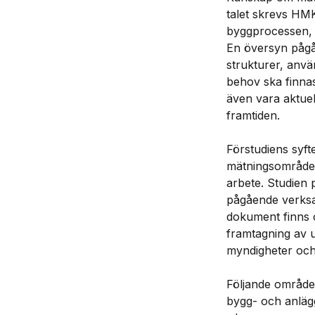
talet skrevs HM
byggprocessen, 
En översyn pågå
strukturer, anv
behov ska finna
även vara aktuel
framtiden.
Förstudiens syft
mätningsområdet
arbete. Studien 
pågående verksa
dokument finns o
framtagning av u
myndigheter och
Följande områden
bygg- och anläg