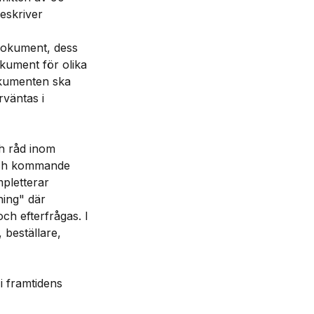
eskriver
dokument, dess
kument för olika
okumenten ska
rväntas i
ch råd inom
 och kommande
pletterar
ning" där
ch efterfrågas. I
 beställare,
i framtidens