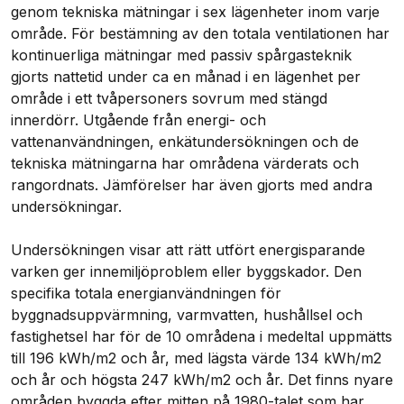
genom tekniska mätningar i sex lägenheter inom varje
område. För bestämning av den totala ventilationen har
kontinuerliga mätningar med passiv spårgasteknik
gjorts nattetid under ca en månad i en lägenhet per
område i ett tvåpersoners sovrum med stängd
innerdörr. Utgående från energi- och
vattenanvändningen, enkätundersökningen och de
tekniska mätningarna har områdena värderats och
rangordnats. Jämförelser har även gjorts med andra
undersökningar.
Undersökningen visar att rätt utfört energisparande
varken ger innemiljöproblem eller byggskador. Den
specifika totala energianvändningen för
byggnadsuppvärmning, varmvatten, hushållsel och
fastighetsel har för de 10 områdena i medeltal uppmätts
till 196 kWh/m2 och år, med lägsta värde 134 kWh/m2
och år och högsta 247 kWh/m2 och år. Det finns nyare
områden byggda efter mitten på 1980-talet som har