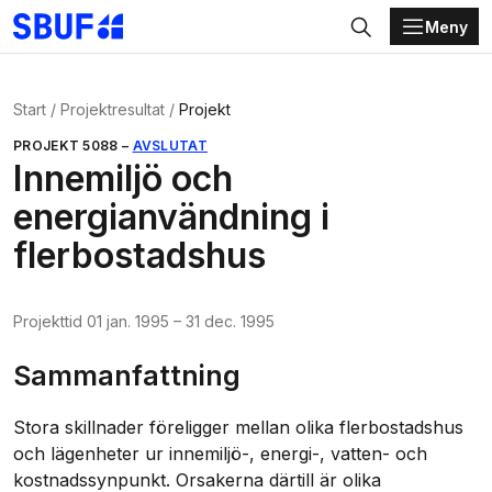
Meny
Gå direkt till huvudinnehållet
Sök
Start
Projektresultat
Projekt
PROJEKT
5088
–
AVSLUTAT
Innemiljö och
energianvändning i
flerbostadshus
Projekttid
01 jan. 1995
–
31 dec. 1995
Sammanfattning
Stora skillnader föreligger mellan olika flerbostadshus
och lägenheter ur innemiljö-, energi-, vatten- och
kostnadssynpunkt. Orsakerna därtill är olika