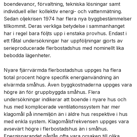
boendevanor, förvaltning, tekniska lösningar samt
individuell eller kollektiv energi- och vattenmätning.
Sedan oljekrisen 1974 har flera nya byggbestämmelser
tillkommit. Deras verkliga betydelse i sammanhanget
har i regel bara följts upp i enstaka provhus. Endast i
ett fåtal undersökningar har uppföljningar gjorts av
serieproducerade flerbostadshus med nominellt lika
bebodda lägenheter.
Nyare fjärrvärmda flerbostadshus uppges ha flera
tiotal procent högre specifik energianvändning än
elvärmda småhus. Även byggkostnaderna uppges vara
högre än för gruppbyggda småhus. Flera
undersökningar indikerar att boende i nyare hus och
hus med komplicerade ventilationssystem har mer
klagomål på innemiljön än i äldre hus respektive i hus
med enkla system. Klagomålsfrekvensen uppges vara
avsevärt högre i flerbostadshus än i småhus.
Energisparandet påstås ofta vara orsaken till olika