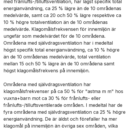
med frånlufts-/tilluftsventilation, har lägst specifik total
energianvändning, ca 25 % lägre än de 10 områdenas
medelvärde, samt ca 20 och 50 % lägre respektive ca
10 % högre totalventilation än de 10 områdenas
medelvärde. Klagomålsfrekvensen för innemiljön är
ungefär som medelvärdet för de 10 områdena.
Områdena med självdragsventilation har i medeltal
högst specifik total energianvändning, ca 10 % högre
än de 10 områdenas medelvärde, total ventilation
mellan 15 och 50 % lägre än de 10 områdena samt
högst klagomålsfrekvens på innemiljön.
Områdena med självdragsventilation har
klagomålsfrekvenser på ca 50 % för "astma m m" hos
vuxna+barn mot ca 30 % för frånlufts- eller
frånlufts-/tilluftsventilerade områden. I medeltal har de
fyra områdena med självdragsventilation ca 25 % högre
energianvändning. De är äldst och förefaller ha mer
klagomål på innemiljön än övriga sex områden, vilka