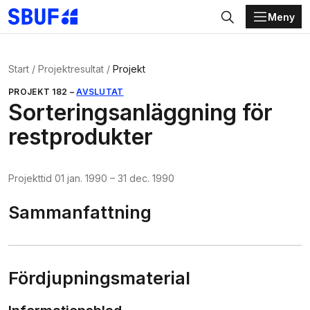
Meny
Gå direkt till huvudinnehållet
Sök
Start
Projektresultat
Projekt
PROJEKT
182
–
AVSLUTAT
Sorteringsanläggning för
restprodukter
Projekttid
01 jan. 1990
–
31 dec. 1990
Sammanfattning
Fördjupningsmaterial