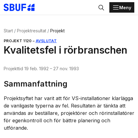
Meny
Gå direkt till huvudinnehållet
Sök
Start
Projektresultat
Projekt
PROJEKT
1120
–
AVSLUTAT
Kvalitetsfel i rörbranschen
Projekttid
19 feb. 1992
–
27 nov. 1993
Sammanfattning
Projektsyftet har varit att för VS-installationer klarlägga
de vanligaste typerna av fel. Resultaten är tänkta att
användas av beställare, projektörer och rörinstallatörer
för egenkontroll och för bättre planering och
utförande.