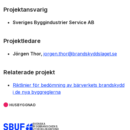
Projektansvarig
Sveriges Byggindustrier Service AB
Projektledare
Jörgen Thor
jorgen.thor@brandskyddslaget.se
Relaterade projekt
Riktlinjer för bedömning av bärverkets brandskydd
i de nya byggreglerna
HUSBYGGNAD
SVENSKA
BYGGBRANSCHENS
UTVECKLINGSFOND