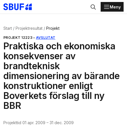
Meny
Gå direkt till huvudinnehållet
Sök
Start
Projektresultat
Projekt
PROJEKT
12223
–
AVSLUTAT
Praktiska och ekonomiska
konsekvenser av
brandteknisk
dimensionering av bärande
konstruktioner enligt
Boverkets förslag till ny
BBR
Projekttid
01 apr. 2009
–
31 dec. 2009