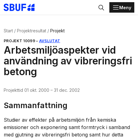
Meny
Gå direkt till huvudinnehållet
Sök
Start
Projektresultat
Projekt
PROJEKT
10099
–
AVSLUTAT
Arbetsmiljöaspekter vid
användning av vibreringsfri
betong
Projekttid
01 okt. 2000
–
31 dec. 2002
Sammanfattning
Studier av effekter på arbetsmiljön från kemiska
emissioner och exponering samt formtryck i samband
med gjutning av vibreringsfri betong samt hur detta