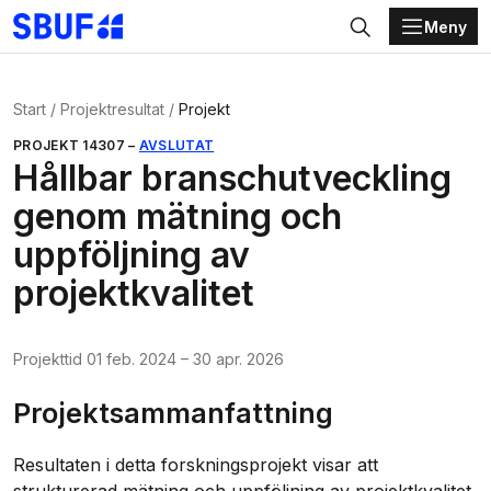
Meny
Gå direkt till huvudinnehållet
Sök
Start
Projektresultat
Projekt
PROJEKT
14307
–
AVSLUTAT
Hållbar branschutveckling
genom mätning och
uppföljning av
projektkvalitet
Projekttid
01 feb. 2024
–
30 apr. 2026
Projektsammanfattning
Resultaten i detta forskningsprojekt visar att