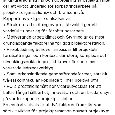
strukturerad mätning och uppföljning av projektkvalitet
ger ett viktigt underlag för förbättringsarbete på
projekt-, organisations- och branschnivå.
Rapportens viktigaste slutsatser är:
• Strukturerad mätning av projektkvalitet ger ett
värdefullt underlag för förbättringsarbete.
• Motiverande arbetsklimat och Styrning är de mest
grundläggande faktorerna för god projektprestation.
• Projektledning behöver anpassas till projektets
förutsättningar och kontext, där stora, komplexa och
utvecklingsinriktade projekt kräver fler och mer
varierade ledningsverktyg.
• Samverkansinriktade genomförandeformer, särskilt
två-faskontrakt, är kopplade till mer positiva utfall.
• PQi:s prestationsmått bör vidareutvecklas för att
bättre fånga hållbarhet, innovation och en bredare syn
på värdeskapande projektprestation.
En central slutsats är att två faktorer framstår som
särskilt viktiga för projektprestation oavsett projekttyp: