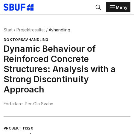
Meny
Gå direkt till huvudinnehållet
Sök
Start
Projektresultat
Avhandling
DOKTORSAVHANDLING
Dynamic Behaviour of
Reinforced Concrete
Structures: Analysis with a
Strong Discontinuity
Approach
Författare:
Per-Ola Svahn
PROJEKT
11320