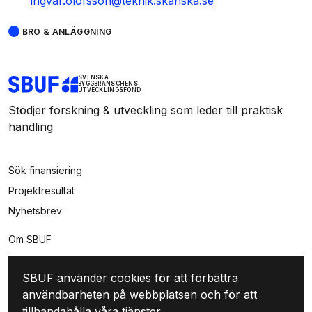
ingvar.olofsson@teknik.skanska.se
BRO & ANLÄGGNING
SVENSKA
BYGGBRANSCHENS
UTVECKLINGSFOND
Stödjer forskning & utveckling som leder till praktisk
handling
Sök finansiering
Projektresultat
Nyhetsbrev
Om SBUF
Kontakt
SBUF använder cookies för att förbättra
Integritet
användbarheten på webbplatsen och för att
Mina sidor
tillhandahålla våra tjänster.