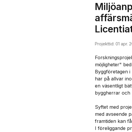
Miljöan
affärsmä
Licentia
Projekttid:
01 apr. 
Forskningsproje
möjligheter" bed
Byggföretagen i 
har på allvar in
en väsentligt bä
byggherrar och by
Syftet med proje
med avseende på
framtiden kan få
I föreliggande pr