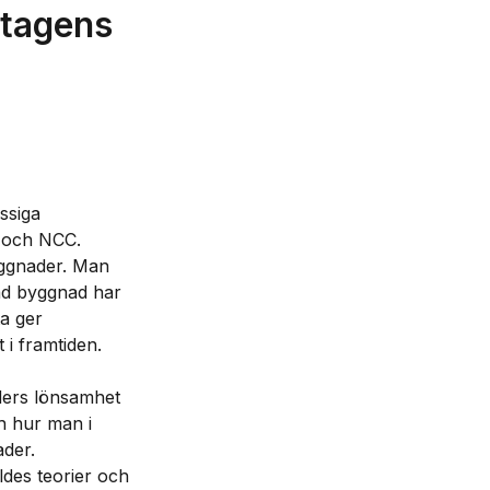
etagens
siga 
och NCC. 

ggnader. Man 
ad byggnad har 
a ger 
framtiden.

ders lönsamhet 
 hur man i 
er.

ldes teorier och 