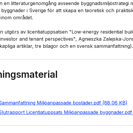
n en litteraturgenomgång avseende byggnadsmiljöstrategi 
byggnader i Sverige för att skapa en teoretisk och praktisk 
inom området.

n utgörs av licentiatuppsatsen "Low-energy residential build
investor and tenant perspectives", Agnieszka Zalejska-Jon
ningsmaterial
ammanfattning Miljöanpassade bostäder.pdf (88,06 KB)
lutrapport Licentiatuppsats Miljöanpassade byggnader.pdf