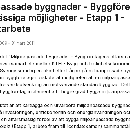
passade byggnader - Byggför
ssiga möjligheter - Etapp 1 -
tarbete
2009
–
31 mars 2011
ktet "Miljöanpassade byggnader - Byggföretagens affärsmäs
rivs i samarbete mellan KTH - Bygg och fastighetsekonomi 
Sverige ser idag en ökad efterfrågan på miljöanpassade by
om byggföretagen diskuterat möjligheten att en miljöanpass
ttre värdeutveckling än motsvarande standardbyggnad. Dett
ggföretag incitament att i högre grad bygga miljöanpassat i 
ktet är att kartlägga och utvärdera miljöanpassade byggna
 investeringen, driftekonomin och energianvändningen och
 en affärsmässig fördel av att bygga miljöanpassade byggnad
ojekt (Etapp 1, arbete fram till licentiatexamen) sammanstäl