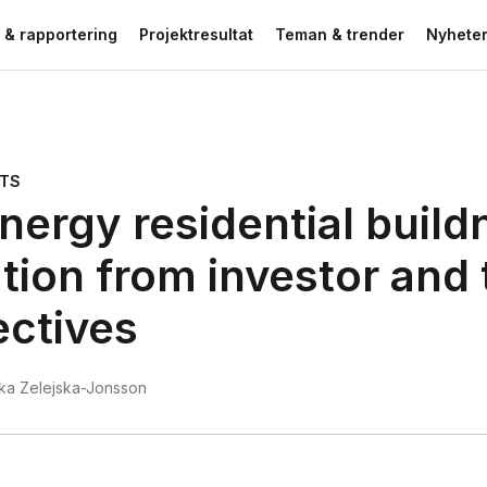
 & rapportering
Projektresultat
Teman & trender
Nyheter
ATS
ergy residential build
tion from investor and
ectives
ka Zelejska-Jonsson