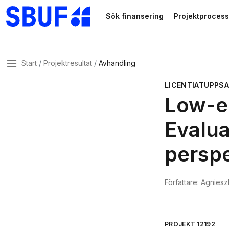
Gå direkt till huvudinnehållet
Sök finansering
Projektprocess
Meny
Start
Projektresultat
Avhandling
LICENTIATUPPS
Low-en
Evalua
persp
Författare:
Agniesz
PROJEKT
12192