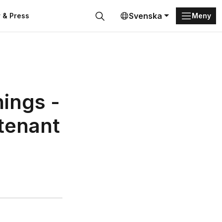
Svenska
 & Press
Meny
Sök
nings -
 tenant