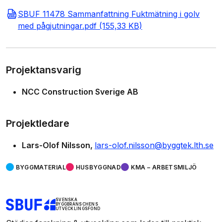
SBUF 11478 Sammanfattning Fuktmätning i golv
med pågjutningar.pdf (155,33 KB)
Projektansvarig
NCC Construction Sverige AB
Projektledare
Lars-Olof Nilsson
lars-olof.nilsson@byggtek.lth.se
BYGGMATERIAL
HUSBYGGNAD
KMA – ARBETSMILJÖ
SVENSKA
BYGGBRANSCHENS
UTVECKLINGSFOND