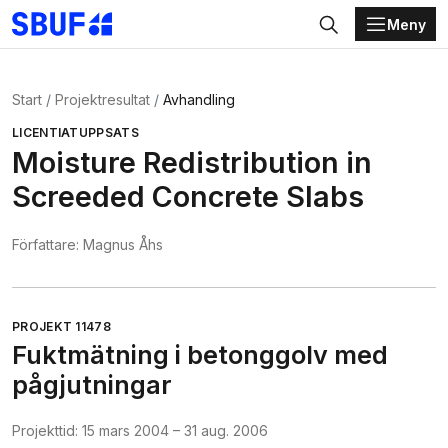
Meny
Gå direkt till huvudinnehållet
Sök
Start
Projektresultat
Avhandling
LICENTIATUPPSATS
Moisture Redistribution in
Screeded Concrete Slabs
Författare:
Magnus Åhs
PROJEKT
11478
Fuktmätning i betonggolv med
pågjutningar
Projekttid:
15 mars 2004
–
31 aug. 2006