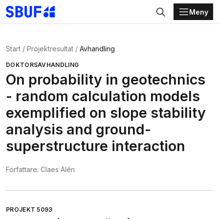
Meny
Gå direkt till huvudinnehållet
Sök
Start
Projektresultat
Avhandling
DOKTORSAVHANDLING
On probability in geotechnics
- random calculation models
exemplified on slope stability
analysis and ground-
superstructure interaction
Författare:
Claes Alén
PROJEKT
5093