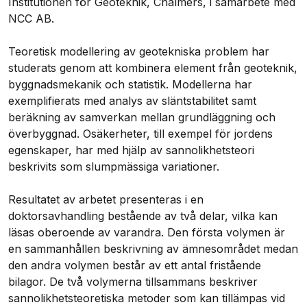
Institutionen för Geoteknik, Chalmers, i samarbete med 
NCC AB.

Teoretisk modellering av geotekniska problem har 
studerats genom att kombinera element från geoteknik, 
byggnadsmekanik och statistik. Modellerna har 
exemplifierats med analys av släntstabilitet samt 
beräkning av samverkan mellan grundläggning och 
överbyggnad. Osäkerheter, till exempel för jordens 
egenskaper, har med hjälp av sannolikhetsteori 
beskrivits som slumpmässiga variationer.

Resultatet av arbetet presenteras i en 
doktorsavhandling bestående av två delar, vilka kan 
läsas oberoende av varandra. Den första volymen är 
en sammanhållen beskrivning av ämnesområdet medan 
den andra volymen består av ett antal fristående 
bilagor. De två volymerna tillsammans beskriver 
sannolikhetsteoretiska metoder som kan tillämpas vid 