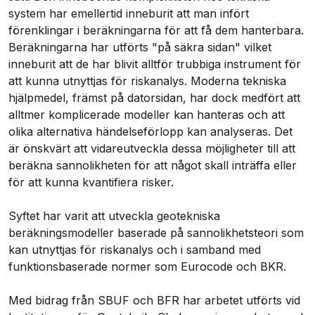
system har emellertid inneburit att man infört 
förenklingar i beräkningarna för att få dem hanterbara. 
Beräkningarna har utförts "på säkra sidan" vilket 
inneburit att de har blivit alltför trubbiga instrument för 
att kunna utnyttjas för riskanalys. Moderna tekniska 
hjälpmedel, främst på datorsidan, har dock medfört att 
alltmer komplicerade modeller kan hanteras och att 
olika alternativa händelseförlopp kan analyseras. Det 
är önskvärt att vidareutveckla dessa möjligheter till att 
beräkna sannolikheten för att något skall inträffa eller 
för att kunna kvantifiera risker.

Syftet har varit att utveckla geotekniska 
beräkningsmodeller baserade på sannolikhetsteori som 
kan utnyttjas för riskanalys och i samband med 
funktionsbaserade normer som Eurocode och BKR.

Med bidrag från SBUF och BFR har arbetet utförts vid 