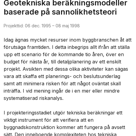
Geotekniska beräkningsmodeller
baserade på sannolikhetsteori
Projekttid:
06 dec. 1995
–
08 maj 1998
Idag ägnas mycket resurser inom byggbranschen åt att 
förutsäga framtiden. I detta inbegrips allt ifrån att ställa 
upp ett scenario för de kommande tio åren, över en 
budget för nästa år, till detaljplanering av ett enskilt 
projekt. Avsikten med dessa olika aktiviteter kan sägas 
vara att skaffa ett planerings- och beslutsunderlag 
samt att minimera risken för att något oväntat skall 
inträffa. I vid mening ingår de i en mer eller mindre 
systematiserad riskanalys.

I projekteringsstadiet utgör tekniska beräkningar ett 
viktigt instrument för att verifiera att en 
byggnadskonstruktion kommer att fungera på avsett 
sätt. Den inneboende komplexiteten hos tekniska 