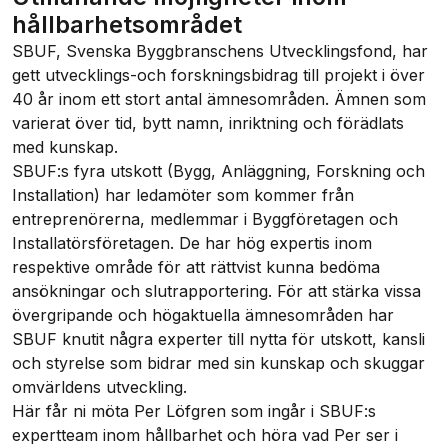
hållbarhetsområdet
SBUF, Svenska Byggbranschens Utvecklingsfond, har
gett utvecklings-och forskningsbidrag till projekt i över
40 år inom ett stort antal ämnesområden. Ämnen som
varierat över tid, bytt namn, inriktning och förädlats
med kunskap.
SBUF:s fyra utskott (Bygg, Anläggning, Forskning och
Installation) har ledamöter som kommer från
entreprenörerna, medlemmar i Byggföretagen och
Installatörsföretagen. De har hög expertis inom
respektive område för att rättvist kunna bedöma
ansökningar och slutrapportering. För att stärka vissa
övergripande och högaktuella ämnesområden har
SBUF knutit några experter till nytta för utskott, kansli
och styrelse som bidrar med sin kunskap och skuggar
omvärldens utveckling.
Här får ni möta Per Löfgren som ingår i SBUF:s
expertteam inom hållbarhet och höra vad Per ser i