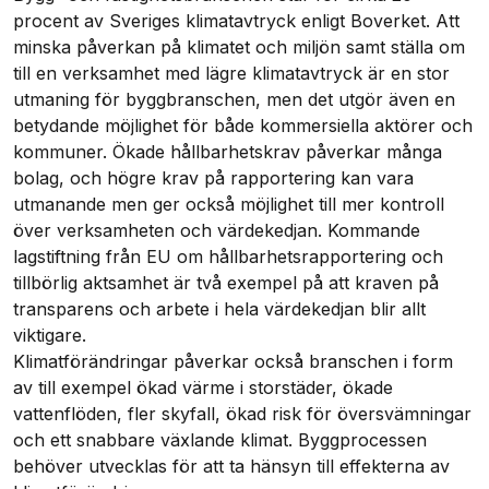
procent av Sveriges klimatavtryck enligt Boverket. Att
minska påverkan på klimatet och miljön samt ställa om
till en verksamhet med lägre klimatavtryck är en stor
utmaning för byggbranschen, men det utgör även en
betydande möjlighet för både kommersiella aktörer och
kommuner. Ökade hållbarhetskrav påverkar många
bolag, och högre krav på rapportering kan vara
utmanande men ger också möjlighet till mer kontroll
över verksamheten och värdekedjan. Kommande
lagstiftning från EU om hållbarhetsrapportering och
tillbörlig aktsamhet är två exempel på att kraven på
transparens och arbete i hela värdekedjan blir allt
viktigare.
Klimatförändringar påverkar också branschen i form
av till exempel ökad värme i storstäder, ökade
vattenflöden, fler skyfall, ökad risk för översvämningar
och ett snabbare växlande klimat. Byggprocessen
behöver utvecklas för att ta hänsyn till effekterna av