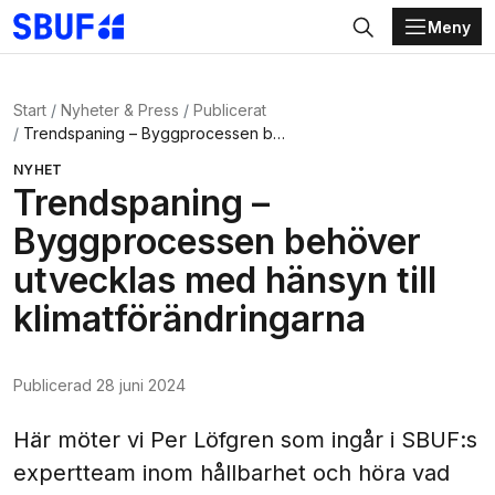
Meny
Gå direkt till huvudinnehållet
Sök
Start
Nyheter & Press
Publicerat
Trendspaning – Byggprocessen behöver utvecklas med hänsyn till klimatförändringarna
NYHET
Trendspaning –
Byggprocessen behöver
utvecklas med hänsyn till
klimatförändringarna
Publicerad
28 juni 2024
Här möter vi Per Löfgren som ingår i SBUF:s
expertteam inom hållbarhet och höra vad